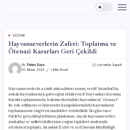
Skip
to
content
EĞITIM
Hayvanseverlerin Zaferi: Toplatma ve
Ötenazi Kararları Geri Çekildi
Hayvanseverlerin
By
Fatma Kaya
yorumlar kapalı
Zaferi:
30 Nisan 2026
1 Min Read
Toplatma
ve
Ötenazi
Hayvanseverlerin azimli mücadelesi sonuç verdi! İstanbul’da,
Kararları
sokak hayvanlarının geleceğini etkileyen İl Hayvanları Koruma
Geri
Çekildi
Kurulu toplantısında, bakımevlerindeki hayvanların “ötenazi”
için
ile yok edilmesi ve üniversite kampüslerindeki hayvanların
toplanmasını öngören maddeler reddedildi. İki gün önce
Fatih’te gerçekleştirilmesi planlanan, ancak hayvanseverler,
avukatlar ve milletvekillerinin yoğun tepkileri nedeniyle
ertelenen toplantı, İstanbul İl Afet ve Acil Durum Müdürlüğü