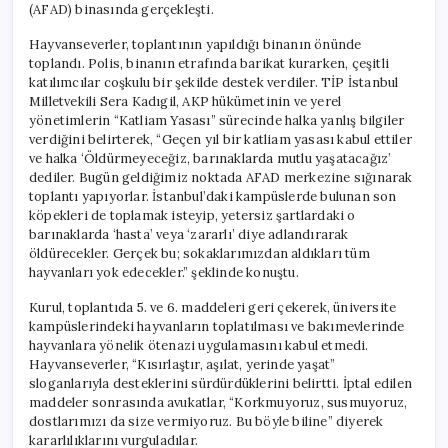
(AFAD) binasında gerçekleşti.
Hayvanseverler, toplantının yapıldığı binanın önünde
toplandı. Polis, binanın etrafında barikat kurarken, çeşitli
katılımcılar coşkulu bir şekilde destek verdiler. TİP İstanbul
Milletvekili Sera Kadıgil, AKP hükümetinin ve yerel
yönetimlerin “Katliam Yasası” sürecinde halka yanlış bilgiler
verdiğini belirterek, “Geçen yıl bir katliam yasası kabul ettiler
ve halka ‘Öldürmeyeceğiz, barınaklarda mutlu yaşatacağız’
dediler. Bugün geldiğimiz noktada AFAD merkezine sığınarak
toplantı yapıyorlar. İstanbul’daki kampüslerde bulunan son
köpekleri de toplamak isteyip, yetersiz şartlardaki o
barınaklarda ‘hasta’ veya ‘zararlı’ diye adlandırarak
öldürecekler. Gerçek bu; sokaklarımızdan aldıkları tüm
hayvanları yok edecekler.” şeklinde konuştu.
Kurul, toplantıda 5. ve 6. maddeleri geri çekerek, üniversite
kampüslerindeki hayvanların toplatılması ve bakımevlerinde
hayvanlara yönelik ötenazi uygulamasını kabul etmedi.
Hayvanseverler, “Kısırlaştır, aşılat, yerinde yaşat”
sloganlarıyla desteklerini sürdürdüklerini belirtti. İptal edilen
maddeler sonrasında avukatlar, “Korkmuyoruz, susmuyoruz,
dostlarımızı da size vermiyoruz. Bu böyle biline” diyerek
kararlılıklarını vurguladılar.