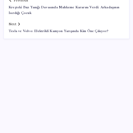
Previous
Kreşteki Buz Yanığı Davasında Mahkeme Kararını Verdi: Arkadaşının
Isırdığı Çocuk
Next
Tesla ve Volvo: Elektrikli Kamyon Yarışında Kim Öne Çıkıyor?
SON YAZILAR
Çorbaya eklenen o baharat damarları temizliyor!
Uzmanlardan kolesterol düşüren gizli formül
Rusya’da yeni otomobil satışları yüzde 10 arttı