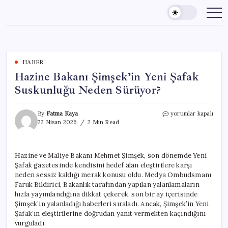
Skip
to
content
HABER
Hazine Bakanı Şimşek’in Yeni Şafak
Suskunluğu Neden Sürüyor?
Hazine
By
Fatma Kaya
yorumlar kapalı
Bakanı
22 Nisan 2026
2 Min Read
Şimşek’in
Yeni
Şafak
Hazine ve Maliye Bakanı Mehmet Şimşek, son dönemde Yeni
Suskunluğu
Şafak gazetesinde kendisini hedef alan eleştirilere karşı
Neden
Sürüyor?
neden sessiz kaldığı merak konusu oldu. Medya Ombudsmanı
için
Faruk Bildirici, Bakanlık tarafından yapılan yalanlamaların
hızla yayımlandığına dikkat çekerek, son bir ay içerisinde
Şimşek’in yalanladığı haberleri sıraladı. Ancak, Şimşek’in Yeni
Şafak’ın eleştirilerine doğrudan yanıt vermekten kaçındığını
vurguladı.