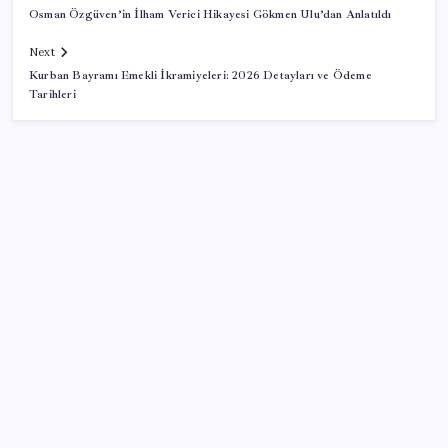
Osman Özgüven’in İlham Verici Hikayesi Gökmen Ulu’dan Anlatıldı
Next
Kurban Bayramı Emekli İkramiyeleri: 2026 Detayları ve Ödeme
Tarihleri
SON YAZILAR
BofA: Yatırımcı iyimserliği beş yılın en yüksek
seviyesinde
MEB 2026-2027 ortaokul kayıtları ne zaman
başlıyor? Ortaokul kayıtları nasıl yapılır?