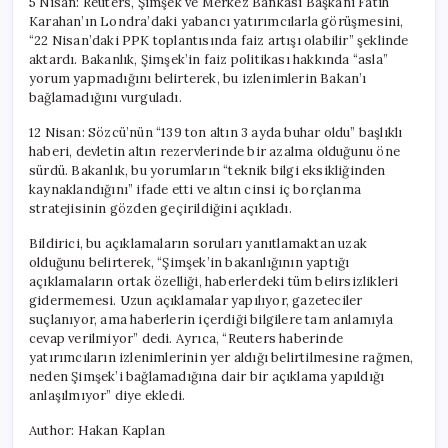
5 Nisan: Reuters, Şimşek ve Merkez Bankası Başkanı Fatih
Karahan’ın Londra’daki yabancı yatırımcılarla görüşmesini,
“22 Nisan’daki PPK toplantısında faiz artışı olabilir” şeklinde
aktardı. Bakanlık, Şimşek’in faiz politikası hakkında “asla”
yorum yapmadığını belirterek, bu izlenimlerin Bakan’ı
bağlamadığını vurguladı.
12 Nisan: Sözcü’nün “139 ton altın 3 ayda buhar oldu” başlıklı
haberi, devletin altın rezervlerinde bir azalma olduğunu öne
sürdü. Bakanlık, bu yorumların “teknik bilgi eksikliğinden
kaynaklandığını” ifade etti ve altın cinsi iç borçlanma
stratejisinin gözden geçirildiğini açıkladı.
Bildirici, bu açıklamaların soruları yanıtlamaktan uzak
olduğunu belirterek, “Şimşek’in bakanlığının yaptığı
açıklamaların ortak özelliği, haberlerdeki tüm belirsizlikleri
gidermemesi. Uzun açıklamalar yapılıyor, gazeteciler
suçlanıyor, ama haberlerin içerdiği bilgilere tam anlamıyla
cevap verilmiyor” dedi. Ayrıca, “Reuters haberinde
yatırımcıların izlenimlerinin yer aldığı belirtilmesine rağmen,
neden Şimşek’i bağlamadığına dair bir açıklama yapıldığı
anlaşılmıyor” diye ekledi.
Author: Hakan Kaplan