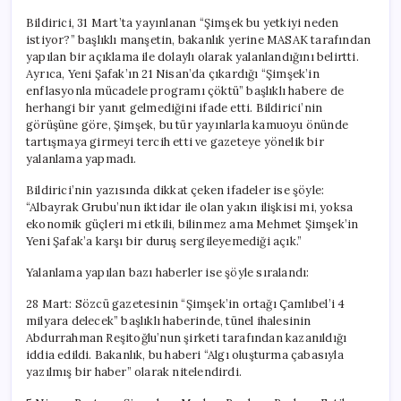
Bildirici, 31 Mart’ta yayınlanan “Şimşek bu yetkiyi neden
istiyor?” başlıklı manşetin, bakanlık yerine MASAK tarafından
yapılan bir açıklama ile dolaylı olarak yalanlandığını belirtti.
Ayrıca, Yeni Şafak’ın 21 Nisan’da çıkardığı “Şimşek’in
enflasyonla mücadele programı çöktü” başlıklı habere de
herhangi bir yanıt gelmediğini ifade etti. Bildirici’nin
görüşüne göre, Şimşek, bu tür yayınlarla kamuoyu önünde
tartışmaya girmeyi tercih etti ve gazeteye yönelik bir
yalanlama yapmadı.
Bildirici’nin yazısında dikkat çeken ifadeler ise şöyle:
“Albayrak Grubu’nun iktidar ile olan yakın ilişkisi mi, yoksa
ekonomik güçleri mi etkili, bilinmez ama Mehmet Şimşek’in
Yeni Şafak’a karşı bir duruş sergileyemediği açık.”
Yalanlama yapılan bazı haberler ise şöyle sıralandı:
28 Mart: Sözcü gazetesinin “Şimşek’in ortağı Çamlıbel’i 4
milyara delecek” başlıklı haberinde, tünel ihalesinin
Abdurrahman Reşitoğlu’nun şirketi tarafından kazanıldığı
iddia edildi. Bakanlık, bu haberi “Algı oluşturma çabasıyla
yazılmış bir haber” olarak nitelendirdi.