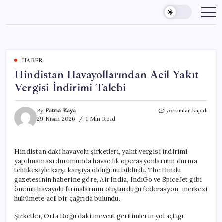
Skip
to
content
HABER
Hindistan Havayollarından Acil Yakıt
Vergisi İndirimi Talebi
Hindistan
By
Fatma Kaya
yorumlar kapalı
Havayollarından
29 Nisan 2026
1 Min Read
Acil
Yakıt
Vergisi
Hindistan’daki havayolu şirketleri, yakıt vergisi indirimi
İndirimi
yapılmaması durumunda havacılık operasyonlarının durma
Talebi
için
tehlikesiyle karşı karşıya olduğunu bildirdi. The Hindu
gazetesinin haberine göre, Air India, IndiGo ve SpiceJet gibi
önemli havayolu firmalarının oluşturduğu federasyon, merkezi
hükümete acil bir çağrıda bulundu.
Şirketler, Orta Doğu’daki mevcut gerilimlerin yol açtığı