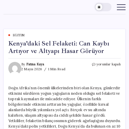
Skip
to
content
EĞITIM
Kenya’daki Sel Felaketi: Can Kaybı
Artıyor ve Altyapı Hasar Görüyor
Kenya’daki
By
Fatma Kaya
yorumlar kapalı
Sel
2 Mayıs 2026
1 Min Read
Felaketi:
Can
Kaybı
Doğu Afrika’nın önemli ülkelerinden biri olan Kenya, günlerdir
Artıyor
etkisini sürdüren yoğun yağışların neden olduğu sel felaketi ve
ve
Altyapı
toprak kaymaları ile mücadele ediyor. Ülkenin farklı
Hasar
bölgelerinde etkisini arttıran bu yağışlar, özellikle kırsal
Görüyor
alanlarda büyük yıkımlara yol açtı. Birçok ev su altında
için
kalırken, ulaşım altyapısı da ciddi şekilde hasar gördü.
Yetkililer, felaketin bilançosunun giderek ağırlaştığını duyurdu.
Kenya’daki polis yetkilileri, Doğu Kenya’da da bulunan en az 10