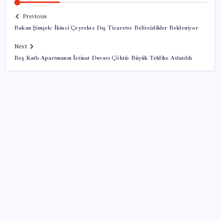
Previous
Bakan Şimşek: İkinci Çeyrekte Dış Ticarette Belirsizlikler Bekleniyor
Next
Beş Katlı Apartmanın İstinat Duvarı Çöktü: Büyük Tehlike Atlatıldı
SON YAZILAR
Bakan Yumaklı duyurdu! 688 milyon liralık destek
ödemesi bugün hesaplarda
BofA: Yatırımcı iyimserliği beş yılın en yüksek