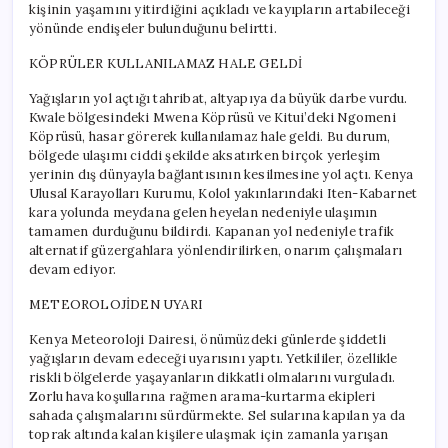
kişinin yaşamını yitirdiğini açıkladı ve kayıpların artabileceği
yönünde endişeler bulunduğunu belirtti.
KÖPRÜLER KULLANILAMAZ HALE GELDİ
Yağışların yol açtığı tahribat, altyapıya da büyük darbe vurdu.
Kwale bölgesindeki Mwena Köprüsü ve Kitui’deki Ngomeni
Köprüsü, hasar görerek kullanılamaz hale geldi. Bu durum,
bölgede ulaşımı ciddi şekilde aksatırken birçok yerleşim
yerinin dış dünyayla bağlantısının kesilmesine yol açtı. Kenya
Ulusal Karayolları Kurumu, Kolol yakınlarındaki Iten-Kabarnet
kara yolunda meydana gelen heyelan nedeniyle ulaşımın
tamamen durduğunu bildirdi. Kapanan yol nedeniyle trafik
alternatif güzergahlara yönlendirilirken, onarım çalışmaları
devam ediyor.
METEOROLOJİDEN UYARI
Kenya Meteoroloji Dairesi, önümüzdeki günlerde şiddetli
yağışların devam edeceği uyarısını yaptı. Yetkililer, özellikle
riskli bölgelerde yaşayanların dikkatli olmalarını vurguladı.
Zorlu hava koşullarına rağmen arama-kurtarma ekipleri
sahada çalışmalarını sürdürmekte. Sel sularına kapılan ya da
toprak altında kalan kişilere ulaşmak için zamanla yarışan