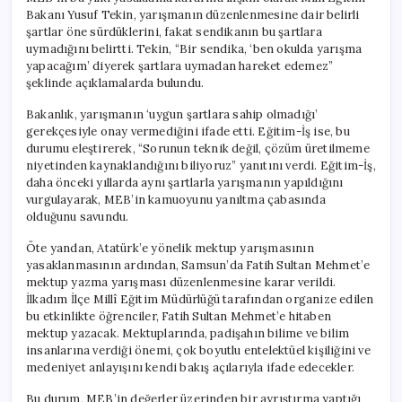
Bakanı Yusuf Tekin, yarışmanın düzenlenmesine dair belirli
şartlar öne sürdüklerini, fakat sendikanın bu şartlara
uymadığını belirtti. Tekin, “Bir sendika, ‘ben okulda yarışma
yapacağım’ diyerek şartlara uymadan hareket edemez”
şeklinde açıklamalarda bulundu.
Bakanlık, yarışmanın ‘uygun şartlara sahip olmadığı’
gerekçesiyle onay vermediğini ifade etti. Eğitim-İş ise, bu
durumu eleştirerek, “Sorunun teknik değil, çözüm üretilmeme
niyetinden kaynaklandığını biliyoruz” yanıtını verdi. Eğitim-İş,
daha önceki yıllarda aynı şartlarla yarışmanın yapıldığını
vurgulayarak, MEB’in kamuoyunu yanıltma çabasında
olduğunu savundu.
Öte yandan, Atatürk’e yönelik mektup yarışmasının
yasaklanmasının ardından, Samsun’da Fatih Sultan Mehmet’e
mektup yazma yarışması düzenlenmesine karar verildi.
İlkadım İlçe Millî Eğitim Müdürlüğü tarafından organize edilen
bu etkinlikte öğrenciler, Fatih Sultan Mehmet’e hitaben
mektup yazacak. Mektuplarında, padişahın bilime ve bilim
insanlarına verdiği önemi, çok boyutlu entelektüel kişiliğini ve
medeniyet anlayışını kendi bakış açılarıyla ifade edecekler.
Bu durum, MEB’in değerler üzerinden bir ayrıştırma yaptığı