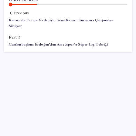
Previous
Karasu’da Fırtına Nedeniyle Gemi Kazası: Kurtarma Çalışmaları
Sürüyor
Next
Cumhurbaşkanı Erdoğan’dan Amedspor’a Süper Lig Tebriği
SON YAZILAR
Çorbaya eklenen o baharat damarları temizliyor!
Uzmanlardan kolesterol düşüren gizli formül