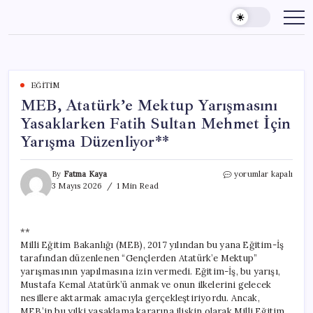
Skip
to
content
EĞITIM
MEB, Atatürk’e Mektup Yarışmasını
Yasaklarken Fatih Sultan Mehmet İçin
Yarışma Düzenliyor**
MEB,
By
Fatma Kaya
yorumlar kapalı
Atatürk’e
3 Mayıs 2026
1 Min Read
Mektup
Yarışmasını
Yasaklarken
**
Fatih
Milli Eğitim Bakanlığı (MEB), 2017 yılından bu yana Eğitim-İş
Sultan
Mehmet
tarafından düzenlenen “Gençlerden Atatürk’e Mektup”
İçin
yarışmasının yapılmasına izin vermedi. Eğitim-İş, bu yarışı,
Yarışma
Mustafa Kemal Atatürk’ü anmak ve onun ilkelerini gelecek
Düzenliyor**
nesillere aktarmak amacıyla gerçekleştiriyordu. Ancak,
için
MEB’in bu yılki yasaklama kararına ilişkin olarak Milli Eğitim