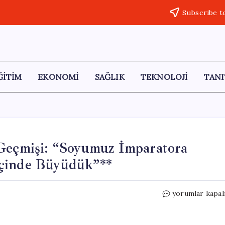
Subscribe t
ĞİTİM
EKONOMİ
SAĞLIK
TEKNOLOJİ
TANI
 Geçmişi: “Soyumuz İmparatora
İçinde Büyüdük”**
Sharon
yorumlar kapal
Stone’un
Şaşırtan
Aile