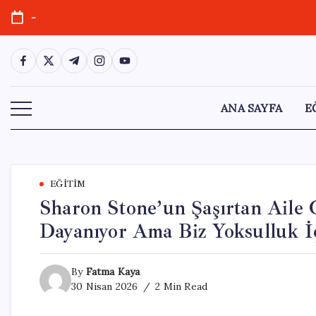
Skip
-
to
content
https://www.facebook.com/
https://twitter.com/
https://t.me/
https://www.instagram.com/
https://youtube.com/
ANA SAYFA
E
EĞITIM
Sharon Stone’un Şaşırtan Aile
Dayanıyor Ama Biz Yoksulluk 
By
Fatma Kaya
30 Nisan 2026
2 Min Read