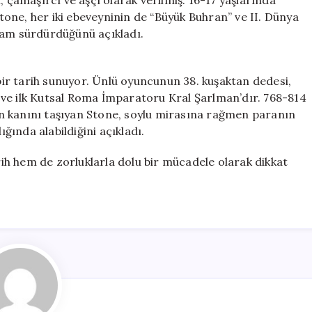
, çamaşırcı ve aşçı olarak verilmiş. 16-17 yaşlarında
one, her iki ebeveyninin de “Büyük Buhran” ve II. Dünya
şam sürdürdüğünü açıkladı.
 bir tarih sunuyor. Ünlü oyuncunun 38. kuşaktan dedesi,
ve ilk Kutsal Roma İmparatoru Kral Şarlman’dır. 768-814
n kanını taşıyan Stone, soylu mirasına rağmen paranın
ında alabildiğini açıkladı.
h hem de zorluklarla dolu bir mücadele olarak dikkat