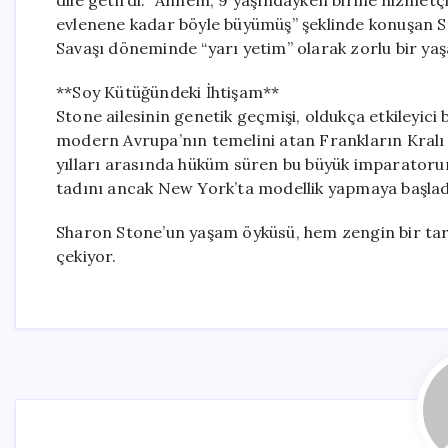
dile getirdi. “Annem, 9 yaşındayken birine hizmetçi
evlenene kadar böyle büyümüş” şeklinde konuşan St
Savaşı döneminde “yarı yetim” olarak zorlu bir ya
**Soy Kütüğündeki İhtişam**
Stone ailesinin genetik geçmişi, oldukça etkileyici
modern Avrupa’nın temelini atan Frankların Kralı 
yılları arasında hüküm süren bu büyük imparatoru
tadını ancak New York’ta modellik yapmaya başladığ
Sharon Stone’un yaşam öyküsü, hem zengin bir tari
çekiyor.