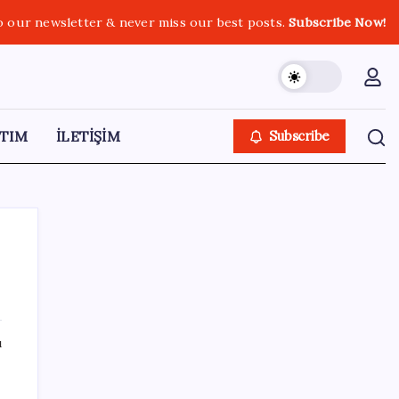
o our newsletter & never miss our best posts.
Subscribe Now!
TIM
İLETİŞİM
Subscribe
SON YAZILAR
ı
Bakan Yumaklı duyurdu! 688 milyon liralık
destek ödemesi bugün hesaplarda