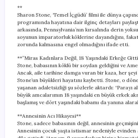
**
Sharon Stone, ‘Temel İçgüdü’ filmi ile dünya çapı
programında hayatına dair ilginç detayları paylaşt
arkasında, Pennsylvania’nın kırsalında derin yoksul
soyunun imparatorluk köklerine dayandığını, fak
zorunda kalmasına engel olmadığını ifade etti.
**”Miras Kadınlara Değil, 18 Yaşındaki Erkeğe Gitti
Stone, babasının köklü bir soydan geldiğini ve Amer
Ancak, aile tarihine damga vuran bir kaza, her şeyi
Stone’un büyükleri hayatını kaybetti. Stone, o dö
yaşanan adaletsizliği şu sözlerle aktardı: “Parayı
büyük amcalarımın 18 yaşındaki en büyük erkek ak
başlamış ve dört yaşındaki babamı da yanına alara
**Annesinin Acı Hikayesi**
Stone, sadece babasının değil, annesinin geçmişin
Annesinin çocuk yaşta istismar nedeniyle evinden al