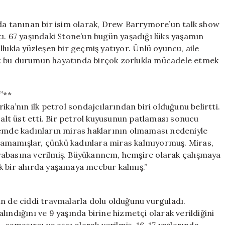
Geçmişi:
“Soyumuz
nda tanınan bir isim olarak, Drew Barrymore’un talk show
İmparatora
ı. 67 yaşındaki Stone’un bugün yaşadığı lüks yaşamın
Dayanıyor
lukla yüzleşen bir geçmiş yatıyor. Ünlü oyuncu, aile
Ama
at bu durumun hayatında birçok zorlukla mücadele etmek
Biz
Yoksulluk
İçinde
”**
Büyüdük”**
için
ika’nın ilk petrol sondajcılarından biri olduğunu belirtti.
 alt üst etti. Bir petrol kuyusunun patlaması sonucu
nemde kadınların miras haklarının olmaması nedeniyle
 alamamışlar, çünkü kadınlara miras kalmıyormuş. Miras,
rabasına verilmiş. Büyükannem, hemşire olarak çalışmaya
k bir ahırda yaşamaya mecbur kalmış.”
in de ciddi travmalarla dolu olduğunu vurguladı.
ındığını ve 9 yaşında birine hizmetçi olarak verildiğini