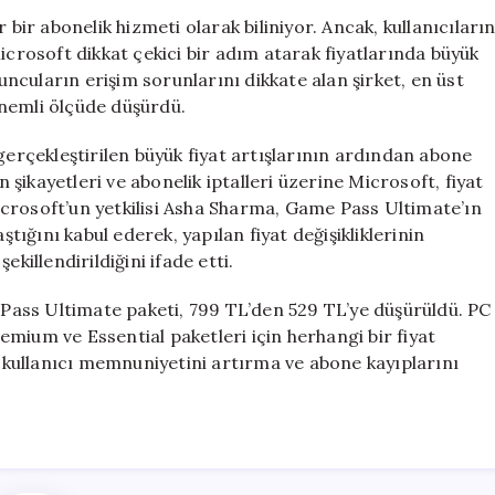
Fiyatları
r abonelik hizmeti olarak biliniyor. Ancak, kullanıcıları
Düşürüldü:
icrosoft dikkat çekici bir adım atarak fiyatlarında büyük
Yüzde
yuncuların erişim sorunlarını dikkate alan şirket, en üst
33
önemli ölçüde düşürdü.
İndirim
Uygulandı
gerçekleştirilen büyük fiyat artışlarının ardından abone
için
n şikayetleri ve abonelik iptalleri üzerine Microsoft, fiyat
crosoft’un yetkilisi Asha Sharma, Game Pass Ultimate’ın
ştığını kabul ederek, yapılan fiyat değişikliklerinin
killendirildiğini ifade etti.
e Pass Ultimate paketi, 799 TL’den 529 TL’ye düşürüldü. PC
mium ve Essential paketleri için herhangi bir fiyat
n kullanıcı memnuniyetini artırma ve abone kayıplarını