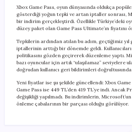
Xbox Game Pass, oyun dünyasında oldukça popüler bi
gösterdiği yoğun tepki ve artan iptaller sonrası, M
bir indirim gerçekleştirdi. Özellikle Türkiye’deki o
düzey paket olan Game Pass Ultimate’ın fiyatını 
Tepkilerin ardından atılan bu adım, geçtiğimiz yıl 
iptallerinin arttığı bir dönemde geldi. Kullanıcıları
politikasını gözden geçirerek düzenleme yaptı. Mi
bazı oyuncular için artık “ulaşılamaz” seviyelere ula
doğrudan kullanıcı geri bildirimleri doğrultusunda şe
Yeni fiyatlar ise şu şekilde güncellendi: Xbox Gam
Game Pass ise 449 TL’den 419 TL’ye indi. Ancak Pre
değişikliği yapılmadı. Bu indirimlerin, Microsoft’u
önleme çabalarının bir parçası olduğu görülüyor.