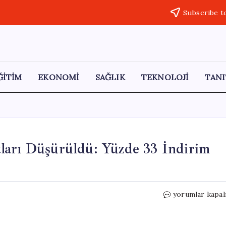
Subscribe t
ĞİTİM
EKONOMİ
SAĞLIK
TEKNOLOJİ
TANI
ları Düşürüldü: Yüzde 33 İndirim
Xbox
yorumlar kapal
Game
Pass
Abonelik