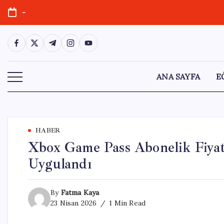
Skip
-
to
content
https://www.facebook.com/
https://twitter.com/
https://t.me/
https://www.instagram.com/
https://youtube.com/
ANA SAYFA
E
HABER
Xbox Game Pass Abonelik Fiyat
Uygulandı
By
Fatma Kaya
23 Nisan 2026
1 Min Read