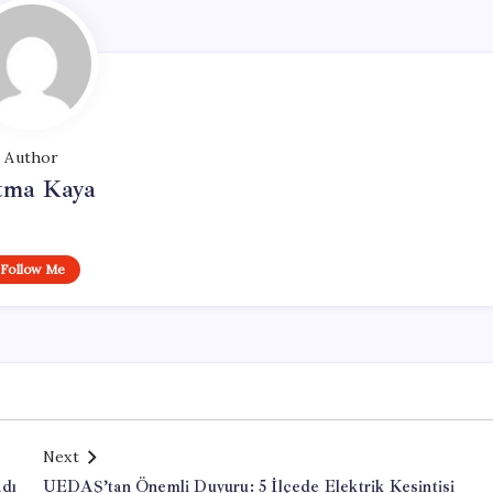
Author
tma Kaya
Follow Me
Next
adı
UEDAŞ’tan Önemli Duyuru: 5 İlçede Elektrik Kesintisi