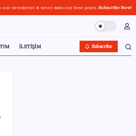
o our newsletter & never miss our best posts.
Subscribe Now!
TIM
İLETİŞİM
Subscribe
SON YAZILAR
ı
Bakan Yumaklı duyurdu! 688 milyon liralık
destek ödemesi bugün hesaplarda