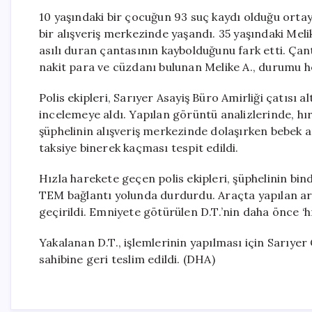
10 yaşındaki bir çocuğun 93 suç kaydı olduğu ortaya
bir alışveriş merkezinde yaşandı. 35 yaşındaki Meli
asılı duran çantasının kaybolduğunu fark etti. Çant
nakit para ve cüzdanı bulunan Melike A., durumu he
Polis ekipleri, Sarıyer Asayiş Büro Amirliği çatısı 
incelemeye aldı. Yapılan görüntü analizlerinde, hırs
şüphelinin alışveriş merkezinde dolaşırken bebek a
taksiye binerek kaçması tespit edildi.
Hızla harekete geçen polis ekipleri, şüphelinin bin
TEM bağlantı yolunda durdurdu. Araçta yapılan ara
geçirildi. Emniyete götürülen D.T.’nin daha önce ‘h
Yakalanan D.T., işlemlerinin yapılması için Sarıyer
sahibine geri teslim edildi. (DHA)