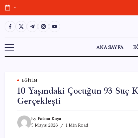
Skip
-
to
content
https://www.facebook.com/
https://twitter.com/
https://t.me/
https://www.instagram.com/
https://youtube.com/
ANA SAYFA
E
EĞITIM
10 Yaşındaki Çocuğun 93 Suç K
Gerçekleşti
By
Fatma Kaya
5 Mayıs 2026
1 Min Read