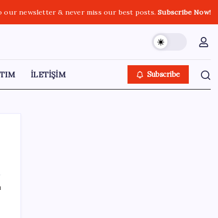
o our newsletter & never miss our best posts.
Subscribe Now!
TIM
İLETİŞİM
Subscribe
SON YAZILAR
ı
Çorbaya eklenen o baharat damarları
temizliyor! Uzmanlardan kolesterol