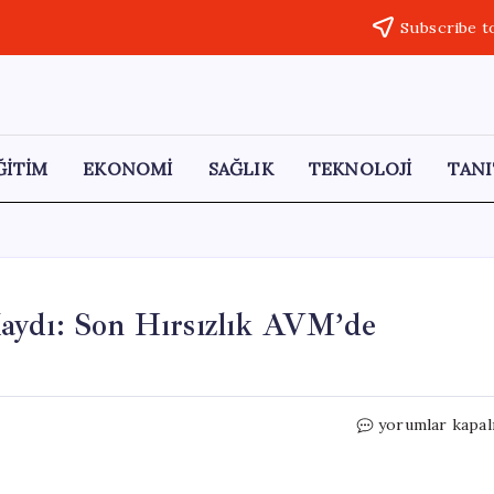
Subscribe t
ĞİTİM
EKONOMİ
SAĞLIK
TEKNOLOJİ
TANI
aydı: Son Hırsızlık AVM’de
10
yorumlar kapal
Yaşındaki
Çocuğun
93