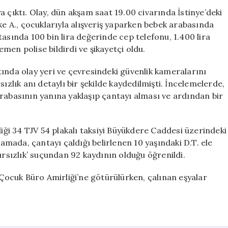
Suç
 çıktı. Olay, dün akşam saat 19.00 civarında İstinye’deki
Kaydı:
ke A., çocuklarıyla alışveriş yaparken bebek arabasında
Son
asında 100 bin lira değerinde cep telefonu, 1.400 lira
Hırsızlık
men polise bildirdi ve şikayetçi oldu.
AVM’de
Gerçekleşti
altında olay yeri ve çevresindeki güvenlik kameralarını
için
ızlık anı detaylı bir şekilde kaydedilmişti. İncelemelerde,
rabasının yanına yaklaşıp çantayı alması ve ardından bir
diği 34 TJV 54 plakalı taksiyi Büyükdere Caddesi üzerindeki
mada, çantayı çaldığı belirlenen 10 yaşındaki D.T. ele
ırsızlık’ suçundan 92 kaydının olduğu öğrenildi.
 Çocuk Büro Amirliği’ne götürülürken, çalınan eşyalar