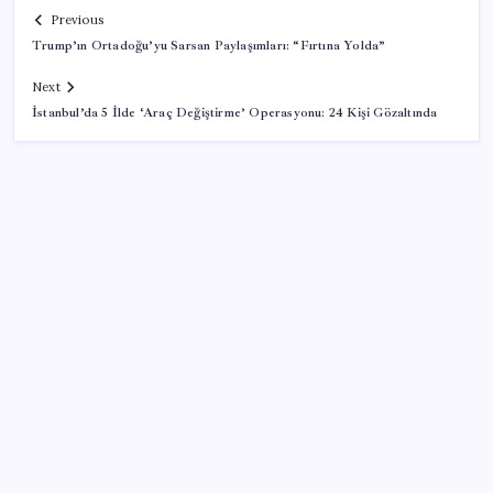
Previous
Trump’ın Ortadoğu’yu Sarsan Paylaşımları: “Fırtına Yolda”
Next
İstanbul’da 5 İlde ‘Araç Değiştirme’ Operasyonu: 24 Kişi Gözaltında
SON YAZILAR
BofA: Yatırımcı iyimserliği beş yılın en yüksek
seviyesinde
MEB 2026-2027 ortaokul kayıtları ne zaman
başlıyor? Ortaokul kayıtları nasıl yapılır?