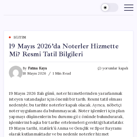
Skip
to
content
EĞITIM
19 Mayıs 2026’da Noterler Hizmette
Mi? Resmi Tatil Bilgileri
19
By
Fatma Kaya
yorumlar kapalı
Mayıs
18 Mayıs 2026
1 Min Read
2026’da
Noterler
Hizmette
19 Mayıs 2026 Salı günü, noter hizmetlerinden yararlanmak
Mi?
isteyen vatandaşlar için önemli bir tarih. Resmi tatil olması
Resmi
Tatil
nedeniyle, bu tarihte noterler kapalı olacak. Ayrıca, nöbetçi
Bilgileri
noter uygulaması da bulunmayacak. Noter işlemleri için plan
için
yapmayı düşünenlerin bu durumu göz önünde bulundurarak,
işlemlerini başka bir tarihe ertelemeleri gerektiği hatırlatılır.
19 Mayıs tarihi, Atatürk’ü Anma ve Gençlik ve Spor Bayramı
olarak kutlanmaktadır ve bu nedenle noterler hizmet