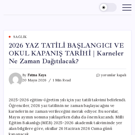
Skip
to
content
SAĞLIK
2026 YAZ TATİLİ BAŞLANGICI VE
OKUL KAPANIŞ TARİHİ | Karneler
Ne Zaman Dağıtılacak?
2026
By
Fatma Kaya
yorumlar kapalı
YAZ
20 Mayıs 2026
1 Min Read
TATİLİ
BAŞLANGICI
VE
2025-2026 eğitim-öğretim yılı için yaz tatili takvimi belirlendi.
OKUL
Öğrenciler, 2026 yaz tatilinin ne zaman başlayacağını ve
KAPANIŞ
TARİHİ
karnelerin ne zaman verileceğini merak ediyor. Bu sorular,
|
Mayıs ayının sonuna yaklaşırken daha da önem kazandı. Milli
Karneler
Eğitim Bakanlığı (MEB) 2025-2026 akademik takviminde yer
Ne
alan bilgilere göre, okullar 26 Haziran 2026 Cuma günü
Zaman
kapanacak.