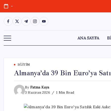
Skip
-
to
content
https://www.facebook.com/
https://twitter.com/
https://t.me/
https://www.instagram.com/
https://youtube.com/
ANA SAYFA
E
EĞITIM
Almanya’da 39 Bin Euro’ya Satı
By
Fatma Kaya
3 Haziran 2026
1 Min Read