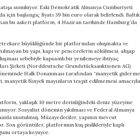
Eski
 satışa sunuluyor. Eski Demokratik Almanya Cumhuriyeti
Askeri
 için başlangıç fiyatı 39 bin euro olarak belirlendi. Baltık
Ada
nan bu askeri platform, 4 Haziran tarihinde Hamburg’da
için
 metrekare büyüklüğünde bir platformdan oluşmakta ve
lanılmayan bu yapı, kapı ve pencerelerin sökülmesi, ahşap
luşması sebebiyle kapsamlı bir yenilemeye ihtiyaç
ları Şirketi (Norddeutsche Grundstücksauktionen AG)
 döneminde Halk Donanması tarafından “manyetik giderm
i, manyetik fünyeli mayınların tespit edilmemesi amacıyl
latform, yaklaşık 10 metre derinliğindeki deniz yüzeyine
unuyor. Sosyalist dönemin yıkılması ve Federal Almanya
amanla unutulmuş. Müzayedeciler, yapının mevcut
 Son görüntüler, platformun kuş pislikleriyle kaplı
ğunu ortaya koyuyor.