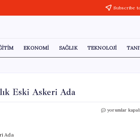
Subscribe t
ĞİTİM
EKONOMİ
SAĞLIK
TEKNOLOJİ
TANI
lık Eski Askeri Ada
Almanya’da
yorumlar kapal
39
Bin
Euro’ya
Satılık