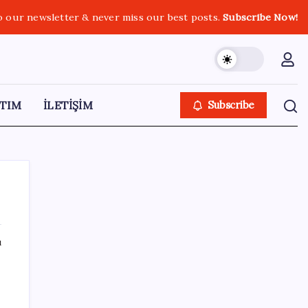
o our newsletter & never miss our best posts.
Subscribe Now!
TIM
İLETİŞİM
Subscribe
ı
SON YAZILAR
MHP’li Feti Yıldız’dan ‘çerçeve yasa’
açıklaması: IRA ve FARC örnekleri dikkat