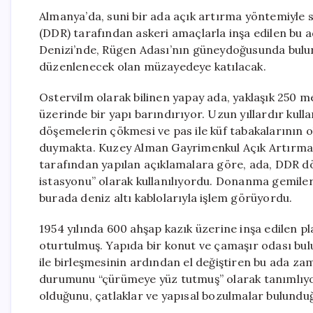
Almanya’da, suni bir ada açık artırma yöntemiyle
(DDR) tarafından askeri amaçlarla inşa edilen bu ada
Denizi’nde, Rügen Adası’nın güneydoğusunda bulu
düzenlenecek olan müzayedeye katılacak.
Ostervilm olarak bilinen yapay ada, yaklaşık 250
üzerinde bir yapı barındırıyor. Uzun yıllardır kul
döşemelerin çökmesi ve pas ile küf tabakalarının o
duymakta. Kuzey Alman Gayrimenkul Açık Artırma
tarafından yapılan açıklamalara göre, ada, DDR
istasyonu” olarak kullanılıyordu. Donanma gemiler
burada deniz altı kablolarıyla işlem görüyordu.
1954 yılında 600 ahşap kazık üzerine inşa edilen p
oturtulmuş. Yapıda bir konut ve çamaşır odası bul
ile birleşmesinin ardından el değiştiren bu ada z
durumunu “çürümeye yüz tutmuş” olarak tanımlıyor.
olduğunu, çatlaklar ve yapısal bozulmalar bulundu