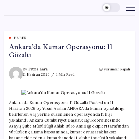
Skip
to
content
HABER
Ankara’da Kumar Operasyonu: 11
Gözaltı
Ankara’da
By
Fatma Kaya
yorumlar kapalı
Kumar
11 Haziran 2026
1 Min Read
Operasyonu:
11
Gözaltı
için
Ankara’da Kumar Operasyonu: 11 Gözaltı Posted on 11
Haziran 2026 by Yusuf Arslan ANKARA’da kumar oynatıldığı
belirlenen 4 iş yerine düzenlenen operasyonda 11 kişi
yakalandı. Ankara Cumhuriyet Başsavcılığı koordinesinde
Asayiş Şube Müdürlüğü Ahlak Büro Amirliği ekipleri tarafından
yürütülen çalışma kapsamında, kumar oynatarak haksız
kazanç elde eden 4 kumarhanede 11 şüpheli suçüstü yakalandı.