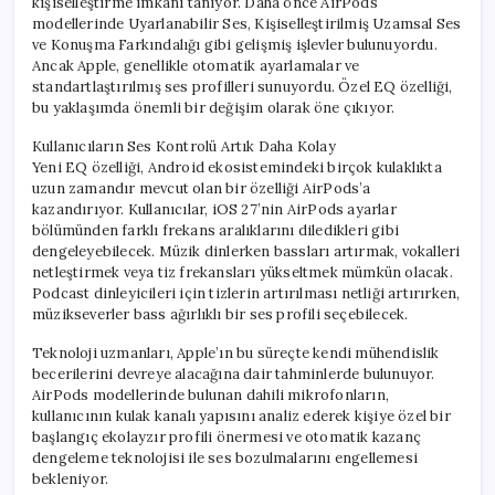
kişiselleştirme imkanı tanıyor. Daha önce AirPods
için
modellerinde Uyarlanabilir Ses, Kişiselleştirilmiş Uzamsal Ses
ve Konuşma Farkındalığı gibi gelişmiş işlevler bulunuyordu.
Ancak Apple, genellikle otomatik ayarlamalar ve
standartlaştırılmış ses profilleri sunuyordu. Özel EQ özelliği,
bu yaklaşımda önemli bir değişim olarak öne çıkıyor.
Kullanıcıların Ses Kontrolü Artık Daha Kolay
Yeni EQ özelliği, Android ekosistemindeki birçok kulaklıkta
uzun zamandır mevcut olan bir özelliği AirPods’a
kazandırıyor. Kullanıcılar, iOS 27’nin AirPods ayarlar
bölümünden farklı frekans aralıklarını diledikleri gibi
dengeleyebilecek. Müzik dinlerken bassları artırmak, vokalleri
netleştirmek veya tiz frekansları yükseltmek mümkün olacak.
Podcast dinleyicileri için tizlerin artırılması netliği artırırken,
müzikseverler bass ağırlıklı bir ses profili seçebilecek.
Teknoloji uzmanları, Apple’ın bu süreçte kendi mühendislik
becerilerini devreye alacağına dair tahminlerde bulunuyor.
AirPods modellerinde bulunan dahili mikrofonların,
kullanıcının kulak kanalı yapısını analiz ederek kişiye özel bir
başlangıç ekolayzır profili önermesi ve otomatik kazanç
dengeleme teknolojisi ile ses bozulmalarını engellemesi
bekleniyor.