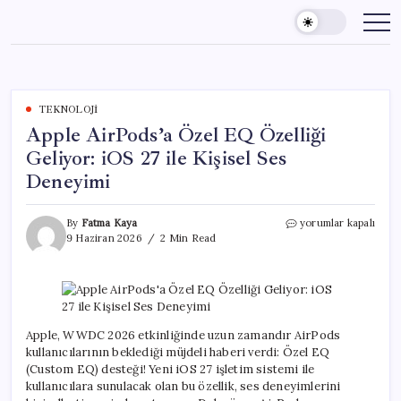
Skip
to
content
TEKNOLOJI
Apple AirPods’a Özel EQ Özelliği
Geliyor: iOS 27 ile Kişisel Ses
Deneyimi
Apple
By
Fatma Kaya
yorumlar kapalı
AirPods’a
9 Haziran 2026
2 Min Read
Özel
EQ
Özelliği
Geliyor:
iOS
27
Apple, WWDC 2026 etkinliğinde uzun zamandır AirPods
ile
kullanıcılarının beklediği müjdeli haberi verdi: Özel EQ
Kişisel
(Custom EQ) desteği! Yeni iOS 27 işletim sistemi ile
Ses
kullanıcılara sunulacak olan bu özellik, ses deneyimlerini
Deneyimi