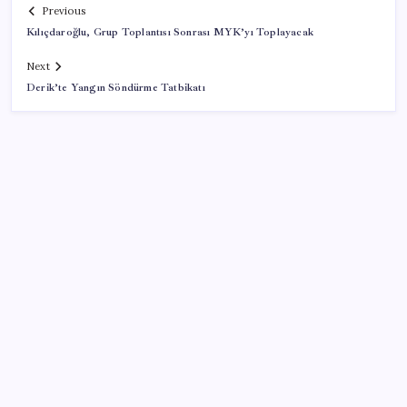
Previous
Kılıçdaroğlu, Grup Toplantısı Sonrası MYK’yı Toplayacak
Next
Derik’te Yangın Söndürme Tatbikatı
SON YAZILAR
MEB 2026-2027 ortaokul kayıtları ne zaman
başlıyor? Ortaokul kayıtları nasıl yapılır?
Temmuz’da yabancının en çok alım satım yaptığı
hisseler