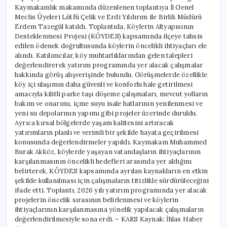
Kaymakamlık makamında düzenlenen toplantıya İl Genel
Meclis Üyeleri Lütfü Çelik ve Erdi Yıldırım ile Birlik Müdürü
Erdem Tazegül katıldı. Toplantıda, Köylerin Altyapısının
Desteklenmesi Projesi (KÖYDES) kapsamında ilçeye tahsis
edilen ödenek doğrultusunda köylerin öncelikli ihtiyaçları ele
alındı. Katılımcılar, köy muhtarlıklarından gelen talepleri
değerlendirerek yatırım programında yer alacak çalışmalar
hakkında görüş alışverişinde bulundu. Görüşmelerde özellikle
köy içi ulaşımın daha güvenli ve konforlu hale getirilmesi
amacıyla kilitli parke taşı döşeme çalışmaları, mevcut yolların
bakım ve onarımı, içme suyu isale hatlarının yenilenmesi ve
yeni su depolarının yapımı gibi projeler üzerinde duruldu.
Ayrıca kırsal bölgelerde yaşam kalitesini artıracak
yatırımların planlı ve verimli bir şekilde hayata geçirilmesi
konusunda değerlendirmeler yapıldı. Kaymakam Muhammed
Burak Akköz, köylerde yaşayan vatandaşların ihtiyaçlarının
karşılanmasının öncelikli hedefleri arasında yer aldığını
belirterek, KÖYDES kapsamında ayrılan kaynakların en etkin
şekilde kullanılması için çalışmaların titizlikle sürdürüleceğini
ifade etti. Toplantı, 2026 yılı yatırım programında yer alacak
projelerin öncelik sırasının belirlenmesi ve köylerin
ihtiyaçlarının karşılanmasına yönelik yapılacak çalışmaların
değerlendirilmesiyle sona erdi. – KARS Kaynak: İhlas Haber