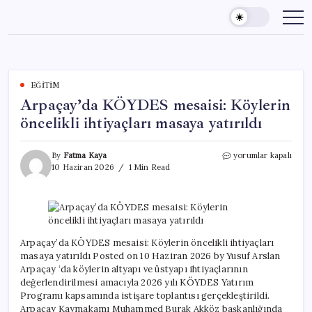
Skip
to
content
EĞITIM
Arpaçay’da KÖYDES mesaisi: Köylerin
öncelikli ihtiyaçları masaya yatırıldı
Arpaçay’da
By
Fatma Kaya
yorumlar kapalı
KÖYDES
10 Haziran 2026
1 Min Read
mesaisi:
Köylerin
öncelikli
ihtiyaçları
masaya
yatırıldı
Arpaçay’da KÖYDES mesaisi: Köylerin öncelikli ihtiyaçları
için
masaya yatırıldı Posted on 10 Haziran 2026 by Yusuf Arslan
Arpaçay ‘da köylerin altyapı ve üstyapı ihtiyaçlarının
değerlendirilmesi amacıyla 2026 yılı KÖYDES Yatırım
Programı kapsamında istişare toplantısı gerçekleştirildi.
Arpaçay Kaymakamı Muhammed Burak Akköz başkanlığında