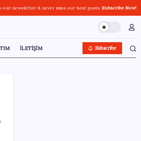
o our newsletter & never miss our best posts.
Subscribe Now!
TIM
İLETİŞİM
Subscribe
SON YAZILAR
ı
Çorbaya eklenen o baharat damarları
temizliyor! Uzmanlardan kolesterol