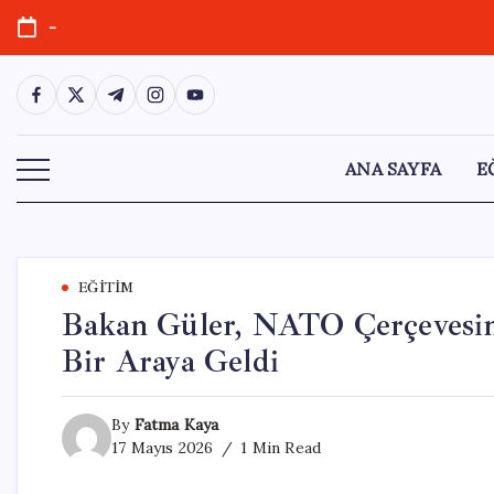
Skip
-
to
content
https://www.facebook.com/
https://twitter.com/
https://t.me/
https://www.instagram.com/
https://youtube.com/
ANA SAYFA
E
EĞITIM
Bakan Güler, NATO Çerçevesind
Bir Araya Geldi
By
Fatma Kaya
17 Mayıs 2026
1 Min Read