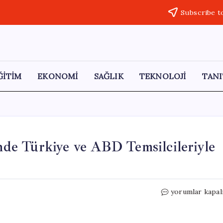
Subscribe t
ĞİTİM
EKONOMİ
SAĞLIK
TEKNOLOJİ
TANI
e Türkiye ve ABD Temsilcileriyle
Bakan
yorumlar kapal
Güler,
NATO
Çerçevesinde