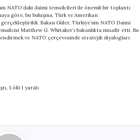
Türkiye
in NATO’daki daimi temsilcileri ile önemli bir toplantı
ve
amaya göre, bu buluşma, Türk ve Amerikan
ABD
 gerçekleştirildi. Bakan Güler, Türkiye’nin NATO Daimi
Temsilcileriyle
silcisi Matthew G. Whitaker’ı bakanlıkta misafir etti. Bu
Bir
 güçlendirmek ve NATO çerçevesinde stratejik diyalogları
Araya
Geldi
için
ı, 1 ölü 1 yaralı