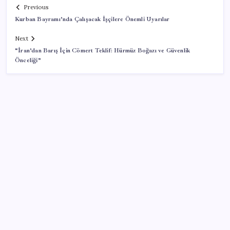
Previous
Kurban Bayramı’nda Çalışacak İşçilere Önemli Uyarılar
Next
“İran’dan Barış İçin Cömert Teklif: Hürmüz Boğazı ve Güvenlik
Önceliği”
SON YAZILAR
Çorbaya eklenen o baharat damarları temizliyor!
Uzmanlardan kolesterol düşüren gizli formül
Rusya’da yeni otomobil satışları yüzde 10 arttı