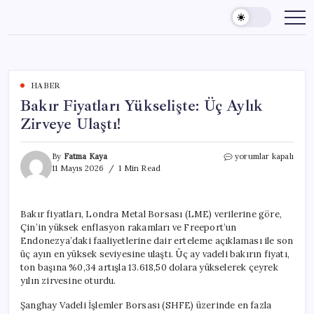
Skip
to
content
HABER
Bakır Fiyatları Yükselişte: Üç Aylık
Zirveye Ulaştı!
Bakır
By
Fatma Kaya
yorumlar kapalı
Fiyatları
11 Mayıs 2026
1 Min Read
Yükselişte:
Üç
Aylık
Bakır fiyatları, Londra Metal Borsası (LME) verilerine göre,
Zirveye
Çin’in yüksek enflasyon rakamları ve Freeport’un
Ulaştı!
için
Endonezya’daki faaliyetlerine dair erteleme açıklaması ile son
üç ayın en yüksek seviyesine ulaştı. Üç ay vadeli bakırın fiyatı,
ton başına %0,34 artışla 13.618,50 dolara yükselerek çeyrek
yılın zirvesine oturdu.
Şanghay Vadeli İşlemler Borsası (SHFE) üzerinde en fazla