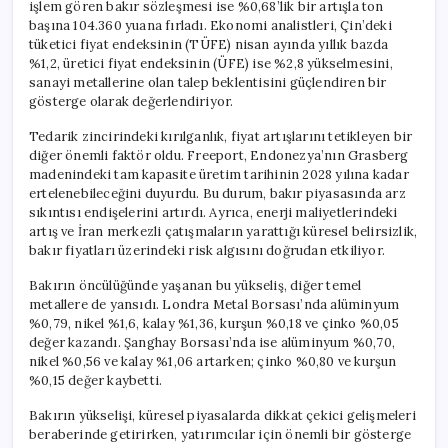
işlem gören bakır sözleşmesi ise %0,68’lik bir artışla ton
başına 104.360 yuana fırladı. Ekonomi analistleri, Çin’deki
tüketici fiyat endeksinin (TÜFE) nisan ayında yıllık bazda
%1,2, üretici fiyat endeksinin (ÜFE) ise %2,8 yükselmesini,
sanayi metallerine olan talep beklentisini güçlendiren bir
gösterge olarak değerlendiriyor.
Tedarik zincirindeki kırılganlık, fiyat artışlarını tetikleyen bir
diğer önemli faktör oldu. Freeport, Endonezya’nın Grasberg
madenindeki tam kapasite üretim tarihinin 2028 yılına kadar
ertelenebileceğini duyurdu. Bu durum, bakır piyasasında arz
sıkıntısı endişelerini artırdı. Ayrıca, enerji maliyetlerindeki
artış ve İran merkezli çatışmaların yarattığı küresel belirsizlik,
bakır fiyatları üzerindeki risk algısını doğrudan etkiliyor.
Bakırın öncülüğünde yaşanan bu yükseliş, diğer temel
metallere de yansıdı. Londra Metal Borsası’nda alüminyum
%0,79, nikel %1,6, kalay %1,36, kurşun %0,18 ve çinko %0,05
değer kazandı. Şanghay Borsası’nda ise alüminyum %0,70,
nikel %0,56 ve kalay %1,06 artarken; çinko %0,80 ve kurşun
%0,15 değer kaybetti.
Bakırın yükselişi, küresel piyasalarda dikkat çekici gelişmeleri
beraberinde getirirken, yatırımcılar için önemli bir gösterge