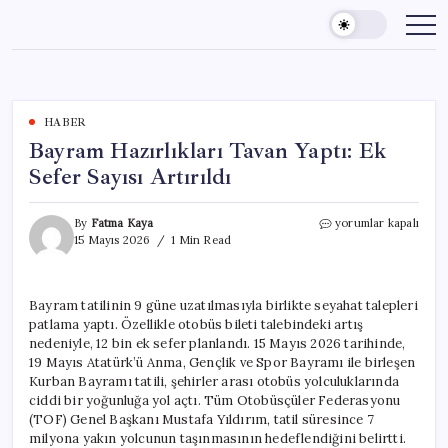
Skip
to
content
HABER
Bayram Hazırlıkları Tavan Yaptı: Ek
Sefer Sayısı Artırıldı
Bayram
By
Fatma Kaya
yorumlar kapalı
Hazırlıkları
15 Mayıs 2026
1 Min Read
Tavan
Yaptı:
Ek
Bayram tatilinin 9 güne uzatılmasıyla birlikte seyahat talepleri
Sefer
patlama yaptı. Özellikle otobüs bileti talebindeki artış
Sayısı
Artırıldı
nedeniyle, 12 bin ek sefer planlandı. 15 Mayıs 2026 tarihinde,
için
19 Mayıs Atatürk’ü Anma, Gençlik ve Spor Bayramı ile birleşen
Kurban Bayramı tatili, şehirler arası otobüs yolculuklarında
ciddi bir yoğunluğa yol açtı. Tüm Otobüsçüler Federasyonu
(TOF) Genel Başkanı Mustafa Yıldırım, tatil süresince 7
milyona yakın yolcunun taşınmasının hedeflendiğini belirtti.