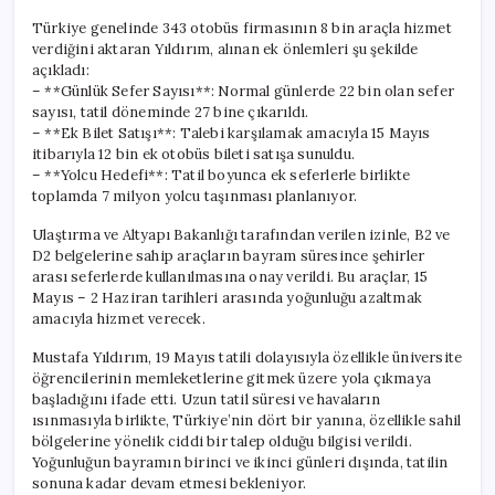
Türkiye genelinde 343 otobüs firmasının 8 bin araçla hizmet
verdiğini aktaran Yıldırım, alınan ek önlemleri şu şekilde
açıkladı:
– **Günlük Sefer Sayısı**: Normal günlerde 22 bin olan sefer
sayısı, tatil döneminde 27 bine çıkarıldı.
– **Ek Bilet Satışı**: Talebi karşılamak amacıyla 15 Mayıs
itibarıyla 12 bin ek otobüs bileti satışa sunuldu.
– **Yolcu Hedefi**: Tatil boyunca ek seferlerle birlikte
toplamda 7 milyon yolcu taşınması planlanıyor.
Ulaştırma ve Altyapı Bakanlığı tarafından verilen izinle, B2 ve
D2 belgelerine sahip araçların bayram süresince şehirler
arası seferlerde kullanılmasına onay verildi. Bu araçlar, 15
Mayıs – 2 Haziran tarihleri arasında yoğunluğu azaltmak
amacıyla hizmet verecek.
Mustafa Yıldırım, 19 Mayıs tatili dolayısıyla özellikle üniversite
öğrencilerinin memleketlerine gitmek üzere yola çıkmaya
başladığını ifade etti. Uzun tatil süresi ve havaların
ısınmasıyla birlikte, Türkiye’nin dört bir yanına, özellikle sahil
bölgelerine yönelik ciddi bir talep olduğu bilgisi verildi.
Yoğunluğun bayramın birinci ve ikinci günleri dışında, tatilin
sonuna kadar devam etmesi bekleniyor.