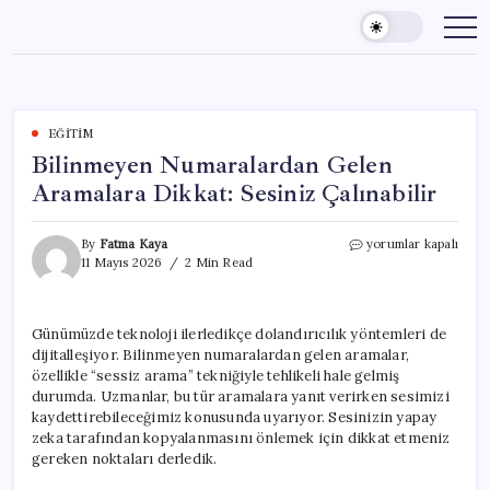
Skip
to
content
EĞITIM
Bilinmeyen Numaralardan Gelen
Aramalara Dikkat: Sesiniz Çalınabilir
Bilinmeyen
By
Fatma Kaya
yorumlar kapalı
Numaralardan
11 Mayıs 2026
2 Min Read
Gelen
Aramalara
Dikkat:
Günümüzde teknoloji ilerledikçe dolandırıcılık yöntemleri de
Sesiniz
dijitalleşiyor. Bilinmeyen numaralardan gelen aramalar,
Çalınabilir
için
özellikle “sessiz arama” tekniğiyle tehlikeli hale gelmiş
durumda. Uzmanlar, bu tür aramalara yanıt verirken sesimizi
kaydettirebileceğimiz konusunda uyarıyor. Sesinizin yapay
zeka tarafından kopyalanmasını önlemek için dikkat etmeniz
gereken noktaları derledik.