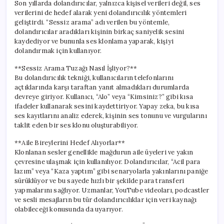
Son yıllarda dolandırıcılar, yalnızca kişisel verileri değil, ses
verilerini de hedef alarak yeni dolandırıcılık yöntemleri
geliştirdi. “Sessiz arama” adı verilen bu yöntemle,
dolandırıcılar aradıkları kişinin birkaç saniyelik sesini
kaydediyor ve bununla ses klonlama yaparak, kişiyi
dolandırmak için kullanıyor.
**Sessiz Arama Tuzağı Nasıl İşliyor?**
Bu dolandırıcılık tekniği, kullanıcıların telefonlarını
açtıklarında karşı taraftan yanıt almadıkları durumlarda
devreye giriyor. Kullanıcı, “Alo” veya “Kimsiniz?” gibi kısa
ifadeler kullanarak sesini kaydettiriyor. Yapay zeka, bu kısa
ses kayıtlarını analiz ederek, kişinin ses tonunu ve vurgularını
taklit eden bir ses klonu oluşturabiliyor.
**Aile Bireylerini Hedef Alıyorlar**
Klonlanan sesler genellikle mağdurun aile üyeleri ve yakın
çevresine ulaşmak için kullanılıyor. Dolandırıcılar, “Acil para
lazım” veya “Kaza yaptım” gibi senaryolarla yakınlarını paniğe
sürüklüyor ve bu sayede hızlı bir şekilde para transferi
yapmalarını sağlıyor. Uzmanlar, YouTube videoları, podcastler
ve sesli mesajların bu tür dolandırıcılıklar için veri kaynağı
olabileceği konusunda da uyarıyor.