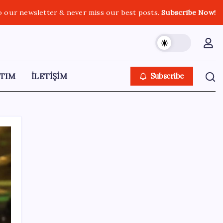
o our newsletter & never miss our best posts.
Subscribe Now!
TIM
İLETİŞİM
Subscribe
SON YAZILAR
Bakan Yumaklı duyurdu! 688 milyon liralık
destek ödemesi bugün hesaplarda