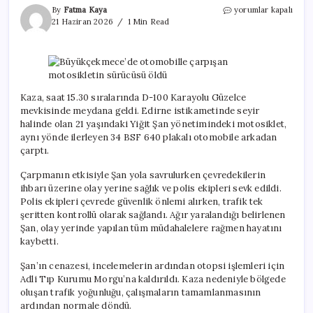
Büyükçekmece’de
By
Fatma Kaya
yorumlar kapalı
otomobille
21 Haziran 2026
1 Min Read
çarpışan
motosikletin
sürücüsü
öldü
için
Kaza, saat 15.30 sıralarında D-100 Karayolu Güzelce
mevkisinde meydana geldi. Edirne istikametinde seyir
halinde olan 21 yaşındaki Yiğit Şan yönetimindeki motosiklet,
aynı yönde ilerleyen 34 BSF 640 plakalı otomobile arkadan
çarptı.
Çarpmanın etkisiyle Şan yola savrulurken çevredekilerin
ihbarı üzerine olay yerine sağlık ve polis ekipleri sevk edildi.
Polis ekipleri çevrede güvenlik önlemi alırken, trafik tek
şeritten kontrollü olarak sağlandı. Ağır yaralandığı belirlenen
Şan, olay yerinde yapılan tüm müdahalelere rağmen hayatını
kaybetti.
Şan’ın cenazesi, incelemelerin ardından otopsi işlemleri için
Adli Tıp Kurumu Morgu’na kaldırıldı. Kaza nedeniyle bölgede
oluşan trafik yoğunluğu, çalışmaların tamamlanmasının
ardından normale döndü.