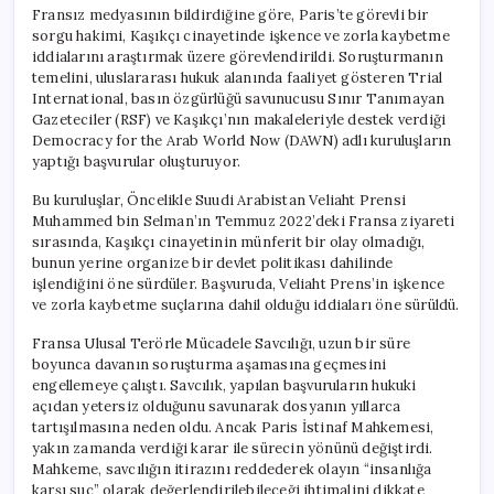
Fransız medyasının bildirdiğine göre, Paris’te görevli bir
sorgu hakimi, Kaşıkçı cinayetinde işkence ve zorla kaybetme
iddialarını araştırmak üzere görevlendirildi. Soruşturmanın
temelini, uluslararası hukuk alanında faaliyet gösteren Trial
International, basın özgürlüğü savunucusu Sınır Tanımayan
Gazeteciler (RSF) ve Kaşıkçı’nın makaleleriyle destek verdiği
Democracy for the Arab World Now (DAWN) adlı kuruluşların
yaptığı başvurular oluşturuyor.
Bu kuruluşlar, Öncelikle Suudi Arabistan Veliaht Prensi
Muhammed bin Selman’ın Temmuz 2022’deki Fransa ziyareti
sırasında, Kaşıkçı cinayetinin münferit bir olay olmadığı,
bunun yerine organize bir devlet politikası dahilinde
işlendiğini öne sürdüler. Başvuruda, Veliaht Prens’in işkence
ve zorla kaybetme suçlarına dahil olduğu iddiaları öne sürüldü.
Fransa Ulusal Terörle Mücadele Savcılığı, uzun bir süre
boyunca davanın soruşturma aşamasına geçmesini
engellemeye çalıştı. Savcılık, yapılan başvuruların hukuki
açıdan yetersiz olduğunu savunarak dosyanın yıllarca
tartışılmasına neden oldu. Ancak Paris İstinaf Mahkemesi,
yakın zamanda verdiği karar ile sürecin yönünü değiştirdi.
Mahkeme, savcılığın itirazını reddederek olayın “insanlığa
karşı suç” olarak değerlendirilebileceği ihtimalini dikkate