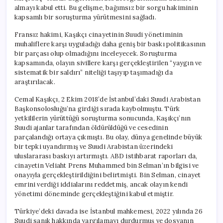
almayı kabul etti. Bu gelişme, bağımsız bir sorgu hakiminin
kapsamlı bir soruşturma yürütmesini sağladı.
Fransız hakimi, Kaşıkçı cinayetinin Suudi yönetiminin
muhaliflere karşı uyguladığı daha geniş bir baskı politikasının
bir parçası olup olmadığını inceleyecek. Soruşturma
kapsamında, olayın sivillere karşı gerçekleştirilen “yaygın ve
sistematik bir saldırı” niteliği taşıyıp taşımadığı da
araştırılacak.
Cemal Kaşıkçı, 2 Ekim 2018’de İstanbul’daki Suudi Arabistan
Başkonsolosluğu’na girdiği sırada kaybolmuştu. Türk
yetkililerin yürüttüğü soruşturma sonucunda, Kaşıkçı’nın
Suudi ajanlar tarafından öldürüldüğü ve cesedinin
parçalandığı ortaya çıkmıştı. Bu olay, dünya genelinde büyük
bir tepki uyandırmış ve Suudi Arabistan üzerindeki
uluslararası baskıyı artırmıştı. ABD istihbarat raporları da,
cinayetin Veliaht Prens Muhammed bin Selman’ın bilgisi ve
onayıyla gerçekleştirildiğini belirtmişti. Bin Selman, cinayet
emrini verdiği iddialarını reddetmiş, ancak olayın kendi
yönetimi döneminde gerçekleştiğini kabul etmiştir.
Türkiye’deki davada ise İstanbul mahkemesi, 2022 yılında 26
Suudi sanık hakkında yargılamayı durdurmuş ve dosyanın