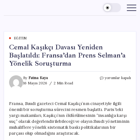
Skip
to
content
EĞITIM
Cemal Kaşıkçı Davası Yeniden
Başlatıldı: Fransa’dan Prens Selman’a
Yönelik Soruşturma
Cemal
By
Fatma Kaya
yorumlar kapalı
Kaşıkçı
16 Mayıs 2026
2 Min Read
Davası
Yeniden
Başlatıldı:
Fransa, Suudi gazeteci Cemal Kaşıkçı’nın cinayetiyle ilgili
Fransa’dan
önemli bir soruşturma sürecini resmen başlattı. Paris’teki
Prens
Selman’a
yargı makamları, Kaşıkçı’nın öldürülmesinin “insanlığa karşı
Yönelik
suç” olarak değerlendirilebileceği ve olayın Suudi yönetiminin
Soruşturma
muhaliflere yönelik sistematik baskı politikalarının bir
için
parçası olup olmadığını araştıracak.