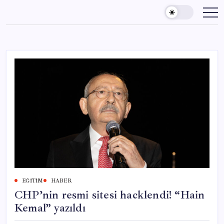
Skip
to
content
EĞITIM
HABER
CHP’nin resmi sitesi hacklendi! “Hain
Kemal” yazıldı