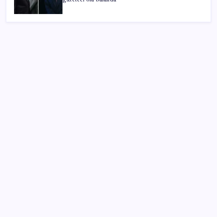
SON YAZILAR
Çorbaya eklenen o baharat damarları temizliyor!
Uzmanlardan kolesterol düşüren gizli formül
Rusya’da yeni otomobil satışları yüzde 10 arttı
ABD’deki 30 yıllık güvenlik açığı DNA dosyalarını
açığa çıkartmış olabilir
Tekirdağ’da ‘orman yangınları’ önlemi: Balya
bağlanması ve açık alanda ateş yakılması yasaklandı