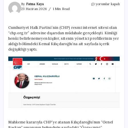
CHP’nin
By
Fatma Kaya
yorumlar kapalı
resmi
23 Haziran 2026
1 Min Read
sitesi
hacklendi!
“Hain
Cumhuriyet Halk Partisi’nin (CHP) resmi internet sitesi olan
Kemal”
“chp.org.tr” adresine dışarıdan müdahale gerçekleşti. Kimliği
yazıldı
için
henüz belirlenemeyen kişiler, sitenin yönetici profillerinin yer
aldığı bölümdeki Kemal Kılıçdaroğlu’na ait sayfada içerik
değişikliği yaptı.
Mahkeme kararıyla CHP’ye atanan Kılıçdaroğlu’nun “Genel
Başkan” unvanının bulunduğu sayfadaki “Özgeçmişi”