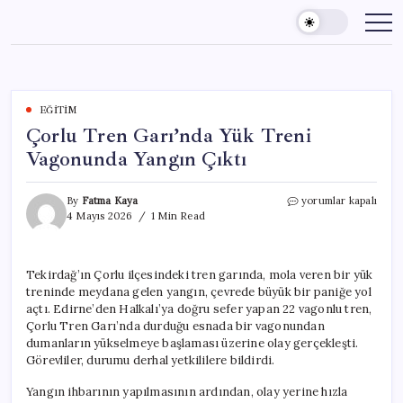
Skip
to
content
EĞITIM
Çorlu Tren Garı’nda Yük Treni
Vagonunda Yangın Çıktı
Çorlu
By
Fatma Kaya
yorumlar kapalı
Tren
4 Mayıs 2026
1 Min Read
Garı’nda
Yük
Treni
Tekirdağ’ın Çorlu ilçesindeki tren garında, mola veren bir yük
Vagonunda
treninde meydana gelen yangın, çevrede büyük bir paniğe yol
Yangın
Çıktı
açtı. Edirne’den Halkalı’ya doğru sefer yapan 22 vagonlu tren,
için
Çorlu Tren Garı’nda durduğu esnada bir vagonundan
dumanların yükselmeye başlaması üzerine olay gerçekleşti.
Görevliler, durumu derhal yetkililere bildirdi.
Yangın ihbarının yapılmasının ardından, olay yerine hızla