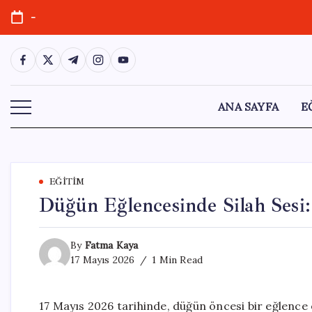
Skip
-
to
content
https://www.facebook.com/
https://twitter.com/
https://t.me/
https://www.instagram.com/
https://youtube.com/
ANA SAYFA
E
EĞITIM
Düğün Eğlencesinde Silah Sesi:
By
Fatma Kaya
17 Mayıs 2026
1 Min Read
17 Mayıs 2026 tarihinde, düğün öncesi bir eğlence e