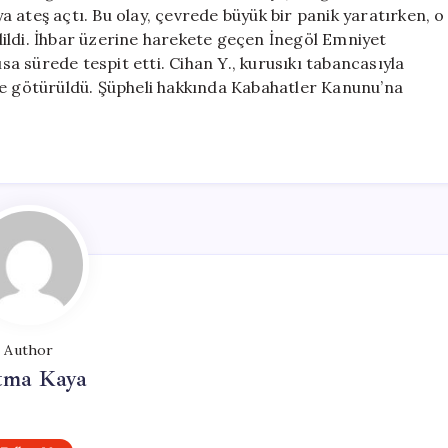
Havaya
aya ateş açtı. Bu olay, çevrede büyük bir panik yaratırken, o
Ateş
ildi. İhbar üzerine harekete geçen İnegöl Emniyet
Açtı
ısa sürede tespit etti. Cihan Y., kurusıkı tabancasıyla
için
te götürüldü. Şüpheli hakkında Kabahatler Kanunu’na
Author
tma Kaya