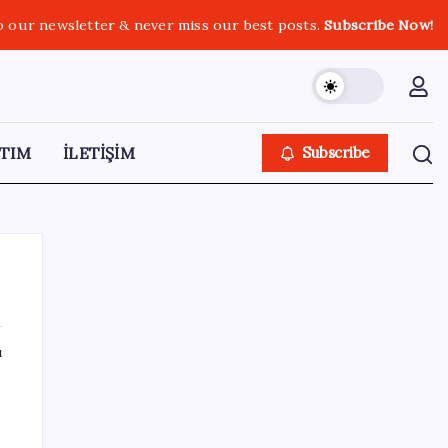
o our newsletter & never miss our best posts.
Subscribe Now!
TIM
İLETİŞİM
Subscribe
ı
SON YAZILAR
Çorbaya eklenen o baharat damarları
temizliyor! Uzmanlardan kolesterol