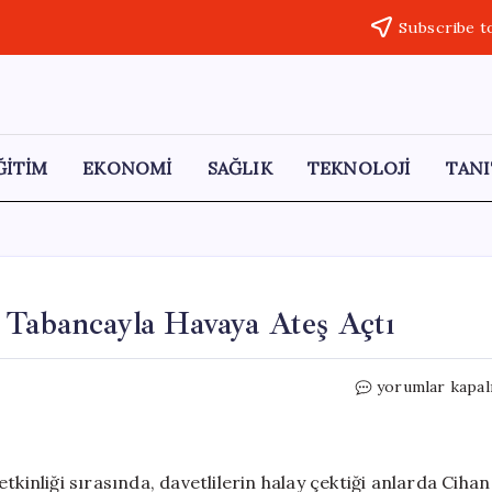
Subscribe t
ĞİTİM
EKONOMİ
SAĞLIK
TEKNOLOJİ
TANI
 Tabancayla Havaya Ateş Açtı
Düğün
yorumlar kapal
Eğlencesinde
Silah
Sesi:
Tabancayla
tkinliği sırasında, davetlilerin halay çektiği anlarda Cihan