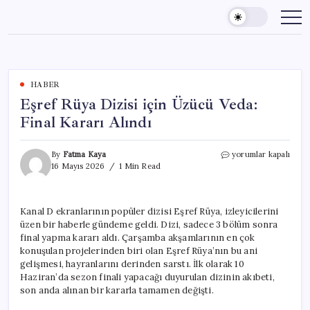
Skip
to
content
HABER
Eşref Rüya Dizisi için Üzücü Veda:
Final Kararı Alındı
Eşref
By
Fatma Kaya
yorumlar kapalı
Rüya
16 Mayıs 2026
1 Min Read
Dizisi
için
Üzücü
Kanal D ekranlarının popüler dizisi Eşref Rüya, izleyicilerini
Veda:
üzen bir haberle gündeme geldi. Dizi, sadece 3 bölüm sonra
Final
Kararı
final yapma kararı aldı. Çarşamba akşamlarının en çok
Alındı
konuşulan projelerinden biri olan Eşref Rüya’nın bu ani
için
gelişmesi, hayranlarını derinden sarstı. İlk olarak 10
Haziran’da sezon finali yapacağı duyurulan dizinin akıbeti,
son anda alınan bir kararla tamamen değişti.