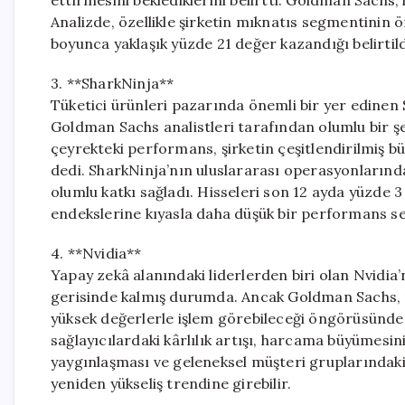
ettirmesini beklediklerini belirtti. Goldman Sachs, 
Analizde, özellikle şirketin mıknatıs segmentinin 
boyunca yaklaşık yüzde 21 değer kazandığı belirtild
3. **SharkNinja**
Tüketici ürünleri pazarında önemli bir yer edinen
Goldman Sachs analistleri tarafından olumlu bir şe
çeyrekteki performans, şirketin çeşitlendirilmiş b
dedi. SharkNinja’nın uluslararası operasyonlarınd
olumlu katkı sağladı. Hisseleri son 12 ayda yüzde 3
endekslerine kıyasla daha düşük bir performans se
4. **Nvidia**
Yapay zekâ alanındaki liderlerden biri olan Nvidia’
gerisinde kalmış durumda. Ancak Goldman Sachs, 
yüksek değerlerle işlem görebileceği öngörüsünde 
sağlayıcılardaki kârlılık artışı, harcama büyümesi
yaygınlaşması ve geleneksel müşteri gruplarındaki
yeniden yükseliş trendine girebilir.