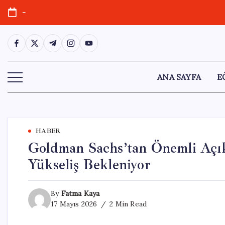
Skip
-
to
content
https://www.facebook.com/
https://twitter.com/
https://t.me/
https://www.instagram.com/
https://youtube.com/
ANA SAYFA
E
HABER
Goldman Sachs’tan Önemli Açık
Yükseliş Bekleniyor
By
Fatma Kaya
17 Mayıs 2026
2 Min Read