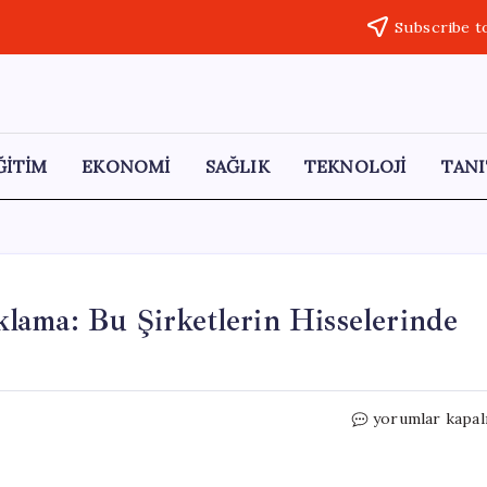
Subscribe t
ĞİTİM
EKONOMİ
SAĞLIK
TEKNOLOJİ
TANI
lama: Bu Şirketlerin Hisselerinde
Goldman
yorumlar kapal
Sachs’tan
Önemli
Açıklama: