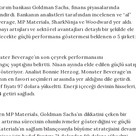
Bu
atırım bankası Goldman Sachs, finans piyasalarında
Şirketlerin
dirdi. Bankanın analistleri tarafından incelenen ve “al”
Hisselerinde
everage, MP Materials, SharkNinja ve Woodward yer aldı.
Yükseliş
yı artışları ve sektörel avantajları detaylı bir şekilde ele
Bekleniyor
gelecekte güçlü performans göstermesi beklenen o 5 şirket:
için
onster Beverage’ın son çeyrek performansını
angıç yaptığını belirtti. Nisan ayında elde edilen güçlü satı
österiyor. Analist Bonnie Herzog, Monster Beverage’ın
nın en favori seçimleri arasında yer aldığını dile getirdi.
fiyatı 97 dolara yükseltti. Enerji içeceği devinin hisseleri
 getiri sağladı.
en MP Materials, Goldman Sachs’ın dikkatini çeken bir
te artırma sürecinin olumlu ivmeler gösterdiğini ve güçlü
 Materials’ın sağlam bilançosuyla büyüme stratejisini deva