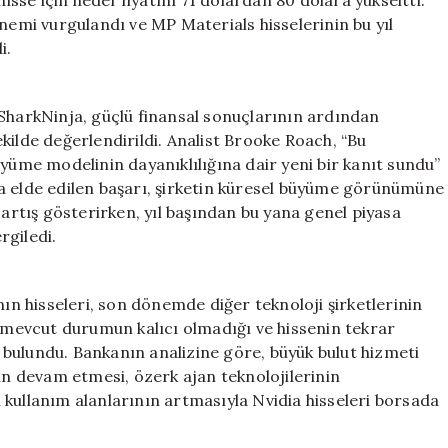
hisse için hedef fiyatını 71 dolardan 80 dolara yükseltti.
önemi vurgulandı ve MP Materials hisselerinin bu yıl
i.
 SharkNinja, güçlü finansal sonuçlarının ardından
kilde değerlendirildi. Analist Brooke Roach, “Bu
üyüme modelinin dayanıklılığına dair yeni bir kanıt sundu”
a elde edilen başarı, şirketin küresel büyüme görünümüne
 artış gösterirken, yıl başından bu yana genel piyasa
rgiledi.
nın hisseleri, son dönemde diğer teknoloji şirketlerinin
mevcut durumun kalıcı olmadığı ve hissenin tekrar
bulundu. Bankanın analizine göre, büyük bulut hizmeti
nin devam etmesi, özerk ajan teknolojilerinin
 kullanım alanlarının artmasıyla Nvidia hisseleri borsada