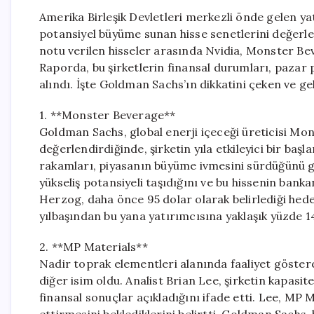
Amerika Birleşik Devletleri merkezli önde gelen y
potansiyel büyüme sunan hisse senetlerini değerlen
notu verilen hisseler arasında Nvidia, Monster B
Raporda, bu şirketlerin finansal durumları, pazar pa
alındı. İşte Goldman Sachs’ın dikkatini çeken ve 
1. **Monster Beverage**
Goldman Sachs, global enerji içeceği üreticisi M
değerlendirdiğinde, şirketin yıla etkileyici bir başl
rakamları, piyasanın büyüme ivmesini sürdüğünü g
yükseliş potansiyeli taşıdığını ve bu hissenin banka
Herzog, daha önce 95 dolar olarak belirlediği hedef 
yılbaşından bu yana yatırımcısına yaklaşık yüzde 14
2. **MP Materials**
Nadir toprak elementleri alanında faaliyet göster
diğer isim oldu. Analist Brian Lee, şirketin kapasi
finansal sonuçlar açıkladığını ifade etti. Lee, MP