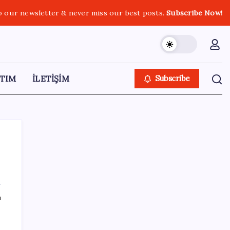
o our newsletter & never miss our best posts.
Subscribe Now!
TIM
İLETİŞİM
Subscribe
SON YAZILAR
ı
Bakan Yumaklı duyurdu! 688 milyon liralık
destek ödemesi bugün hesaplarda