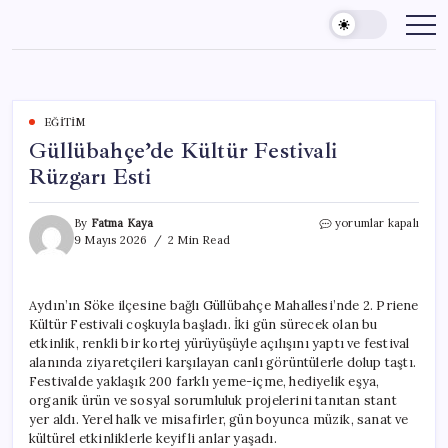
Skip
to
content
EĞITIM
Güllübahçe’de Kültür Festivali
Rüzgarı Esti
Güllübahçe’de
By
Fatma Kaya
yorumlar kapalı
Kültür
9 Mayıs 2026
2 Min Read
Festivali
Rüzgarı
Esti
Aydın’ın Söke ilçesine bağlı Güllübahçe Mahallesi’nde 2. Priene
için
Kültür Festivali coşkuyla başladı. İki gün sürecek olan bu
etkinlik, renkli bir kortej yürüyüşüyle açılışını yaptı ve festival
alanında ziyaretçileri karşılayan canlı görüntülerle dolup taştı.
Festivalde yaklaşık 200 farklı yeme-içme, hediyelik eşya,
organik ürün ve sosyal sorumluluk projelerini tanıtan stant
yer aldı. Yerel halk ve misafirler, gün boyunca müzik, sanat ve
kültürel etkinliklerle keyifli anlar yaşadı.