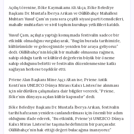
Açılış törenine, Söke Kaymakamı Ali Akça, Söke Belediye
Başkanı Dr. Mustafa İberya Arıkan ve Güllübahçe Mahallesi
Muhtarı Yusuf Çam’ın yanı sıra çeşitli siyasi parti temsilcileri,
mahalle muhtarları ve sivil toplum kuruluşu yetkilileri katıldı.
Yusuf Çam, açılışta yaptığı konuşmada festivalin sadece bir
etkinlik olmadığını vurgulayarak, “Bugün burada tarihimizle,
kültürümüzle ve geleceğimizle yeniden bir araya geliyoruz”
dedi. Güllübahçe’nin küçük bir mahalle olmasına rağmen,
sahip olduğu tarih ve kültürel değerlerin büyük bir öneme
sahip olduğunu belirtti ve festivalin düzenlenmesine katkı
sağlayan herkese teşekkür etti.
Priene Alan Başkanı Mine Aşçı Altan ise, Priene Antik
Kenti’nin UNESCO Dünya Mirası Kalıcı Listesi’ne alınması
için sürdürülen çalışmalara dair bilgiler vererek, “Priene,
Söke’nin dünyaya açılan kültür kapısıdır” dedi.
Söke Belediye Başkanı Dr. Mustafa İberya Arıkan, festivalin
tarihi hafızanın yeniden canlandırılması için önemli bir adım
olduğunu ifade ederek, “Bu etkinlik, Priene’yi UNESCO Dünya
Kalıcı Miras Listesi’ne taşıma hedefimizin bir parçasıdır.
Güllübahçe’nin hak ettiği değeri bulacağına inanıyoruz”