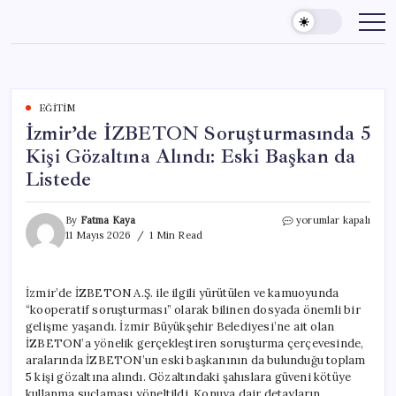
Skip
to
content
EĞITIM
İzmir’de İZBETON Soruşturmasında 5
Kişi Gözaltına Alındı: Eski Başkan da
Listede
İzmir’de
By
Fatma Kaya
yorumlar kapalı
İZBETON
11 Mayıs 2026
1 Min Read
Soruşturmasında
5
Kişi
İzmir’de İZBETON A.Ş. ile ilgili yürütülen ve kamuoyunda
Gözaltına
“kooperatif soruşturması” olarak bilinen dosyada önemli bir
Alındı:
Eski
gelişme yaşandı. İzmir Büyükşehir Belediyesi’ne ait olan
Başkan
İZBETON’a yönelik gerçekleştiren soruşturma çerçevesinde,
da
aralarında İZBETON’un eski başkanının da bulunduğu toplam
Listede
5 kişi gözaltına alındı. Gözaltındaki şahıslara güveni kötüye
için
kullanma suçlaması yöneltildi. Konuya dair detayların