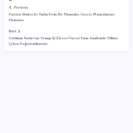
Previous
Patricia Ibáñez ile Tutku Dolu Bir Flamenko Gecesi: Naturalmente
Flamenco
Next
Goldman Sachs’tan Trump-Şi Zirvesi Öncesi Yuan Analizinde Dikkat
Çeken Değerlendirmeler
SON YAZILAR
Çorbaya eklenen o baharat damarları temizliyor!
Uzmanlardan kolesterol düşüren gizli formül