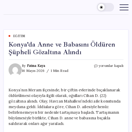
Skip
to
content
EĞITIM
Konya’da Anne ve Babasını Öldüren
Şüpheli Gözaltına Alındı
Konya’da
By
Fatma Kaya
yorumlar kapalı
Anne
16 Mayıs 2026
1 Min Read
ve
Babasını
Öldüren
Konya’nın Meram ilçesinde, bir çiftin evlerinde bıçaklanarak
Şüpheli
öldürülmesi olayıyla ilgili olarak, oğulları Cihan D. (22)
Gözaltına
Alındı
gözaltına alındı. Olay, Havzan Mahallesi’ndeki aile konutunda
için
meydana geldi. İddialara göre, Cihan D. ailesiyle henüz
belirlenemeyen bir nedenle tartışmaya başladı. Tartışmanın
büyümesiyle birlikte, Cihan D. anne ve babasına bıçakla
saldırarak onları ağır yaraladı.