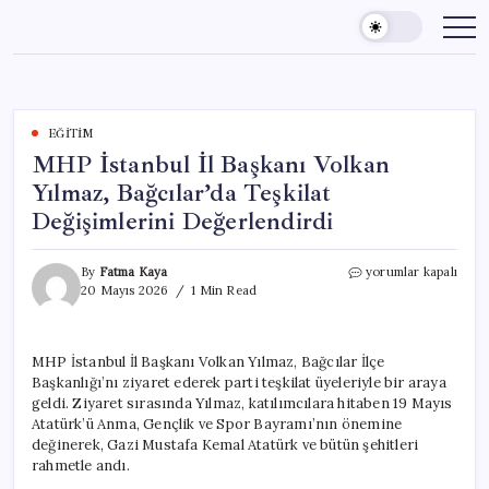
Skip
to
content
EĞITIM
MHP İstanbul İl Başkanı Volkan
Yılmaz, Bağcılar’da Teşkilat
Değişimlerini Değerlendirdi
MHP
By
Fatma Kaya
yorumlar kapalı
İstanbul
20 Mayıs 2026
1 Min Read
İl
Başkanı
Volkan
MHP İstanbul İl Başkanı Volkan Yılmaz, Bağcılar İlçe
Yılmaz,
Başkanlığı’nı ziyaret ederek parti teşkilat üyeleriyle bir araya
Bağcılar’da
Teşkilat
geldi. Ziyaret sırasında Yılmaz, katılımcılara hitaben 19 Mayıs
Değişimlerini
Atatürk’ü Anma, Gençlik ve Spor Bayramı’nın önemine
Değerlendirdi
değinerek, Gazi Mustafa Kemal Atatürk ve bütün şehitleri
için
rahmetle andı.