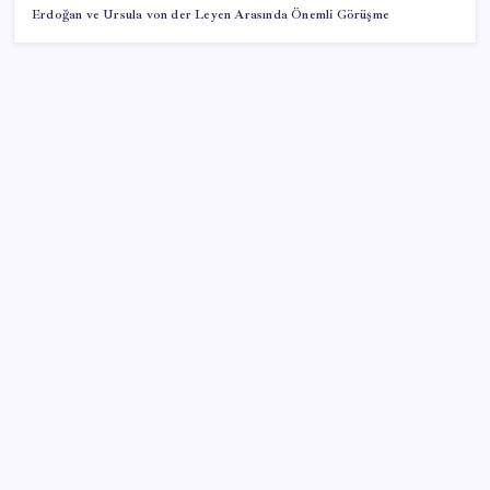
Erdoğan ve Ursula von der Leyen Arasında Önemli Görüşme
SON YAZILAR
Çorbaya eklenen o baharat damarları temizliyor!
Uzmanlardan kolesterol düşüren gizli formül
Rusya’da yeni otomobil satışları yüzde 10 arttı
ABD’deki 30 yıllık güvenlik açığı DNA dosyalarını
açığa çıkartmış olabilir
Tekirdağ’da ‘orman yangınları’ önlemi: Balya
bağlanması ve açık alanda ateş yakılması yasaklandı