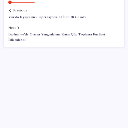
Previous
Van’da Uyuşturucu Operasyonu: 11 İlde 78 Gözaltı
Next
Burhaniye’de Orman Yangınlarına Karşı Çöp Toplama Faaliyeti
Düzenlendi
SON YAZILAR
MEB 2026-2027 ortaokul kayıtları ne zaman
başlıyor? Ortaokul kayıtları nasıl yapılır?