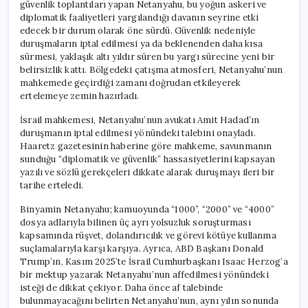
güvenlik toplantıları yapan Netanyahu, bu yoğun askeri ve
diplomatik faaliyetleri yargılandığı davanın seyrine etki
edecek bir durum olarak öne sürdü. Güvenlik nedeniyle
duruşmaların iptal edilmesi ya da beklenenden daha kısa
sürmesi, yaklaşık altı yıldır süren bu yargı sürecine yeni bir
belirsizlik kattı. Bölgedeki çatışma atmosferi, Netanyahu’nun
mahkemede geçirdiği zamanı doğrudan etkileyerek
ertelemeye zemin hazırladı.
İsrail mahkemesi, Netanyahu’nun avukatı Amit Hadad’ın
duruşmanın iptal edilmesi yönündeki talebini onayladı.
Haaretz gazetesinin haberine göre mahkeme, savunmanın
sunduğu “diplomatik ve güvenlik” hassasiyetlerini kapsayan
yazılı ve sözlü gerekçeleri dikkate alarak duruşmayı ileri bir
tarihe erteledi.
Binyamin Netanyahu; kamuoyunda “1000”, “2000” ve “4000”
dosya adlarıyla bilinen üç ayrı yolsuzluk soruşturması
kapsamında rüşvet, dolandırıcılık ve görevi kötüye kullanma
suçlamalarıyla karşı karşıya. Ayrıca, ABD Başkanı Donald
Trump’ın, Kasım 2025’te İsrail Cumhurbaşkanı Isaac Herzog’a
bir mektup yazarak Netanyahu’nun affedilmesi yönündeki
isteği de dikkat çekiyor. Daha önce af talebinde
bulunmayacağını belirten Netanyahu’nun, aynı yılın sonunda