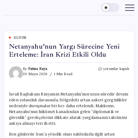
Skip
to
content
EĞITIM
Netanyahu’nun Yargı Sürecine Yeni
Erteleme: İran Krizi Etkili Oldu
Netanyahu’nun
By
Fatma Kaya
yorumlar kapalı
Yargı
20 Mayıs 2026
1 Min Read
Sürecine
Yeni
Erteleme:
İsrail Başbakanı Binyamin Netanyahu’nun uzun süredir devam
İran
eden yolsuzluk davasında, bölgedeki artan askeri gerginlikler
Krizi
Etkili
nedeniyle duruşmalar bir kez daha ertelendi. Mahkeme,
Oldu
Netanyahu’nun hükümet kanadından gelen “diplomatik ve
için
güvenlik” gerekçelerini dikkate alarak yargılamanın takvimini
askıya almayı tercih etti.
Son günlerde İran’a yönelik olası saldırılarla ilgili artan