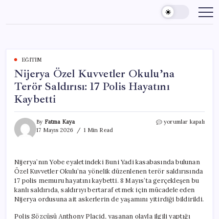
Skip
to
content
EĞITIM
Nijerya Özel Kuvvetler Okulu’na
Terör Saldırısı: 17 Polis Hayatını
Kaybetti
Nijerya
By
Fatma Kaya
yorumlar kapalı
Özel
17 Mayıs 2026
1 Min Read
Kuvvetler
Okulu’na
Terör
Nijerya’nın Yobe eyaletindeki Buni Yadi kasabasında bulunan
Saldırısı:
Özel Kuvvetler Okulu’na yönelik düzenlenen terör saldırısında
17
Polis
17 polis memuru hayatını kaybetti. 8 Mayıs’ta gerçekleşen bu
Hayatını
kanlı saldırıda, saldırıyı bertaraf etmek için mücadele eden
Kaybetti
Nijerya ordusuna ait askerlerin de yaşamını yitirdiği bildirildi.
için
Polis Sözcüsü Anthony Placid, yaşanan olayla ilgili yaptığı