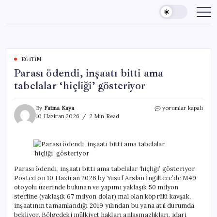
Skip
to
content
EĞITIM
Parası ödendi, inşaatı bitti ama
tabelalar ‘hiçliği’ gösteriyor
Parası
By
Fatma Kaya
yorumlar kapalı
ödendi,
10 Haziran 2026
2 Min Read
inşaatı
bitti
ama
tabelalar
‘hiçliği’
gösteriyor
Parası ödendi, inşaatı bitti ama tabelalar ‘hiçliği’ gösteriyor
için
Posted on 10 Haziran 2026 by Yusuf Arslan İngiltere’de M49
otoyolu üzerinde bulunan ve yapımı yaklaşık 50 milyon
sterline (yaklaşık 67 milyon dolar) mal olan köprülü kavşak,
inşaatının tamamlandığı 2019 yılından bu yana atıl durumda
bekliyor. Bölgedeki mülkiyet hakları anlaşmazlıkları, idari