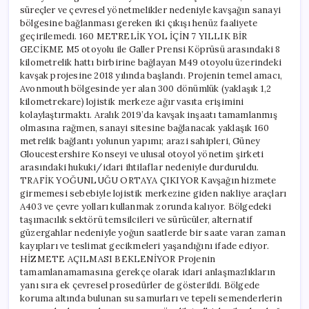
süreçler ve çevresel yönetmelikler nedeniyle kavşağın sanayi
bölgesine bağlanması gereken iki çıkışı henüz faaliyete
geçirilemedi. 160 METRELİK YOL İÇİN 7 YILLIK BİR
GECİKME M5 otoyolu ile Galler Prensi Köprüsü arasındaki 8
kilometrelik hattı birbirine bağlayan M49 otoyolu üzerindeki
kavşak projesine 2018 yılında başlandı. Projenin temel amacı,
Avonmouth bölgesinde yer alan 300 dönümlük (yaklaşık 1,2
kilometrekare) lojistik merkeze ağır vasıta erişimini
kolaylaştırmaktı. Aralık 2019’da kavşak inşaatı tamamlanmış
olmasına rağmen, sanayi sitesine bağlanacak yaklaşık 160
metrelik bağlantı yolunun yapımı; arazi sahipleri, Güney
Gloucestershire Konseyi ve ulusal otoyol yönetim şirketi
arasındaki hukuki/idari ihtilaflar nedeniyle durduruldu.
TRAFİK YOĞUNLUĞU ORTAYA ÇIKIYOR Kavşağın hizmete
girmemesi sebebiyle lojistik merkezine giden nakliye araçları
A403 ve çevre yolları kullanmak zorunda kalıyor. Bölgedeki
taşımacılık sektörü temsilcileri ve sürücüler, alternatif
güzergahlar nedeniyle yoğun saatlerde bir saate varan zaman
kayıpları ve teslimat gecikmeleri yaşandığını ifade ediyor.
HİZMETE AÇILMASI BEKLENİYOR Projenin
tamamlanamamasına gerekçe olarak idari anlaşmazlıkların
yanı sıra ek çevresel prosedürler de gösterildi. Bölgede
koruma altında bulunan su samurları ve tepeli semenderlerin