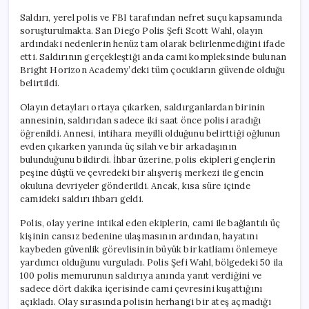
Saldırı, yerel polis ve FBI tarafından nefret suçu kapsamında
soruşturulmakta. San Diego Polis Şefi Scott Wahl, olayın
ardındaki nedenlerin henüz tam olarak belirlenmediğini ifade
etti. Saldırının gerçekleştiği anda cami kompleksinde bulunan
Bright Horizon Academy’deki tüm çocukların güvende olduğu
belirtildi.
Olayın detayları ortaya çıkarken, saldırganlardan birinin
annesinin, saldırıdan sadece iki saat önce polisi aradığı
öğrenildi. Annesi, intihara meyilli olduğunu belirttiği oğlunun
evden çıkarken yanında üç silah ve bir arkadaşının
bulunduğunu bildirdi. İhbar üzerine, polis ekipleri gençlerin
peşine düştü ve çevredeki bir alışveriş merkezi ile gencin
okuluna devriyeler gönderildi. Ancak, kısa süre içinde
camideki saldırı ihbarı geldi.
Polis, olay yerine intikal eden ekiplerin, cami ile bağlantılı üç
kişinin cansız bedenine ulaşmasının ardından, hayatını
kaybeden güvenlik görevlisinin büyük bir katliamı önlemeye
yardımcı olduğunu vurguladı. Polis Şefi Wahl, bölgedeki 50 ila
100 polis memurunun saldırıya anında yanıt verdiğini ve
sadece dört dakika içerisinde cami çevresini kuşattığını
açıkladı. Olay sırasında polisin herhangi bir ateş açmadığı