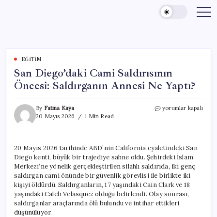
Skip
to
content
EĞITIM
San Diego’daki Cami Saldırısının
Öncesi: Saldırganın Annesi Ne Yaptı?
San
By
Fatma Kaya
yorumlar kapalı
Diego’daki
20 Mayıs 2026
1 Min Read
Cami
Saldırısının
Öncesi:
20 Mayıs 2026 tarihinde ABD’nin California eyaletindeki San
Saldırganın
Diego kenti, büyük bir trajediye sahne oldu. Şehirdeki İslam
Annesi
Ne
Merkezi’ne yönelik gerçekleştirilen silahlı saldırıda, iki genç
Yaptı?
saldırgan cami önünde bir güvenlik görevlisi ile birlikte iki
için
kişiyi öldürdü. Saldırganların, 17 yaşındaki Cain Clark ve 18
yaşındaki Caleb Velasquez olduğu belirlendi. Olay sonrası,
saldırganlar araçlarında ölü bulundu ve intihar ettikleri
düşünülüyor.