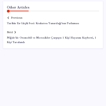
Other Articles
Previous
Tarihin En Güçlü Sesi: Krakatoa Yanardağı’nın Patlaması
Next
Niğde’de Otomobil ve Motosiklet Çarpıştı: 1 Kişi Hayatını Kaybetti, 1
Kişi Yaralandı
SON YAZILAR
Çorbaya eklenen o baharat damarları temizliyor!