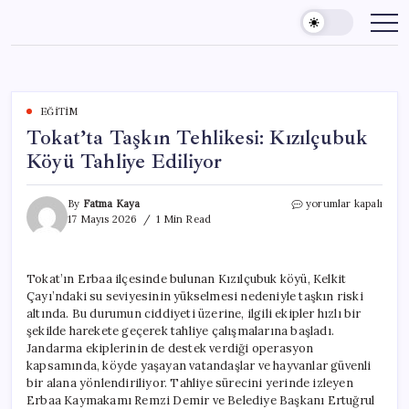
Skip
to
content
EĞITIM
Tokat’ta Taşkın Tehlikesi: Kızılçubuk
Köyü Tahliye Ediliyor
Tokat’ta
By
Fatma Kaya
yorumlar kapalı
Taşkın
17 Mayıs 2026
1 Min Read
Tehlikesi:
Kızılçubuk
Köyü
Tokat’ın Erbaa ilçesinde bulunan Kızılçubuk köyü, Kelkit
Tahliye
Çayı’ndaki su seviyesinin yükselmesi nedeniyle taşkın riski
Ediliyor
için
altında. Bu durumun ciddiyeti üzerine, ilgili ekipler hızlı bir
şekilde harekete geçerek tahliye çalışmalarına başladı.
Jandarma ekiplerinin de destek verdiği operasyon
kapsamında, köyde yaşayan vatandaşlar ve hayvanlar güvenli
bir alana yönlendiriliyor. Tahliye sürecini yerinde izleyen
Erbaa Kaymakamı Remzi Demir ve Belediye Başkanı Ertuğrul