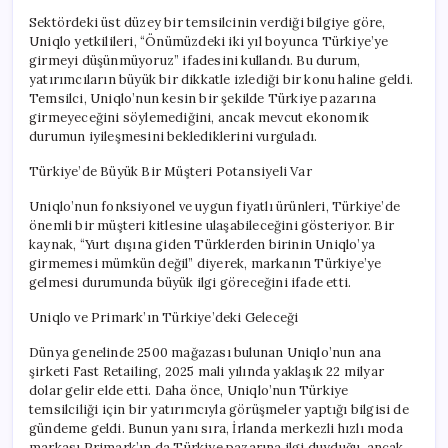
Sektördeki üst düzey bir temsilcinin verdiği bilgiye göre,
Uniqlo yetkilileri, “Önümüzdeki iki yıl boyunca Türkiye’ye
girmeyi düşünmüyoruz” ifadesini kullandı. Bu durum,
yatırımcıların büyük bir dikkatle izlediği bir konu haline geldi.
Temsilci, Uniqlo’nun kesin bir şekilde Türkiye pazarına
girmeyeceğini söylemediğini, ancak mevcut ekonomik
durumun iyileşmesini beklediklerini vurguladı.
Türkiye’de Büyük Bir Müşteri Potansiyeli Var
Uniqlo’nun fonksiyonel ve uygun fiyatlı ürünleri, Türkiye’de
önemli bir müşteri kitlesine ulaşabileceğini gösteriyor. Bir
kaynak, “Yurt dışına giden Türklerden birinin Uniqlo’ya
girmemesi mümkün değil” diyerek, markanın Türkiye’ye
gelmesi durumunda büyük ilgi göreceğini ifade etti.
Uniqlo ve Primark’ın Türkiye’deki Geleceği
Dünya genelinde 2500 mağazası bulunan Uniqlo’nun ana
şirketi Fast Retailing, 2025 mali yılında yaklaşık 22 milyar
dolar gelir elde etti. Daha önce, Uniqlo’nun Türkiye
temsilciliği için bir yatırımcıyla görüşmeler yaptığı bilgisi de
gündeme geldi. Bunun yanı sıra, İrlanda merkezli hızlı moda
markası Primark’ın da Türkiye pazarına ilgi duyduğu, ancak