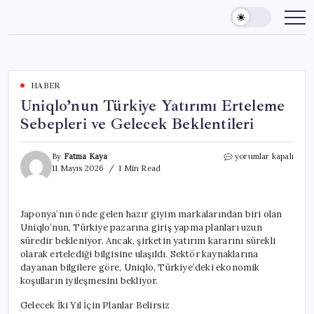
Skip
to
content
HABER
Uniqlo’nun Türkiye Yatırımı Erteleme
Sebepleri ve Gelecek Beklentileri
Uniqlo’nun
By
Fatma Kaya
yorumlar kapalı
Türkiye
11 Mayıs 2026
1 Min Read
Yatırımı
Erteleme
Sebepleri
Japonya’nın önde gelen hazır giyim markalarından biri olan
ve
Uniqlo’nun, Türkiye pazarına giriş yapma planları uzun
Gelecek
Beklentileri
süredir bekleniyor. Ancak, şirketin yatırım kararını sürekli
için
olarak ertelediği bilgisine ulaşıldı. Sektör kaynaklarına
dayanan bilgilere göre, Uniqlo, Türkiye’deki ekonomik
koşulların iyileşmesini bekliyor.
Gelecek İki Yıl İçin Planlar Belirsiz