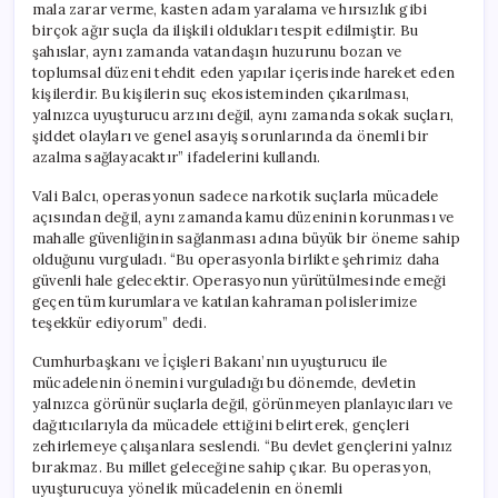
mala zarar verme, kasten adam yaralama ve hırsızlık gibi
birçok ağır suçla da ilişkili oldukları tespit edilmiştir. Bu
şahıslar, aynı zamanda vatandaşın huzurunu bozan ve
toplumsal düzeni tehdit eden yapılar içerisinde hareket eden
kişilerdir. Bu kişilerin suç ekosisteminden çıkarılması,
yalnızca uyuşturucu arzını değil, aynı zamanda sokak suçları,
şiddet olayları ve genel asayiş sorunlarında da önemli bir
azalma sağlayacaktır” ifadelerini kullandı.
Vali Balcı, operasyonun sadece narkotik suçlarla mücadele
açısından değil, aynı zamanda kamu düzeninin korunması ve
mahalle güvenliğinin sağlanması adına büyük bir öneme sahip
olduğunu vurguladı. “Bu operasyonla birlikte şehrimiz daha
güvenli hale gelecektir. Operasyonun yürütülmesinde emeği
geçen tüm kurumlara ve katılan kahraman polislerimize
teşekkür ediyorum” dedi.
Cumhurbaşkanı ve İçişleri Bakanı’nın uyuşturucu ile
mücadelenin önemini vurguladığı bu dönemde, devletin
yalnızca görünür suçlarla değil, görünmeyen planlayıcıları ve
dağıtıcılarıyla da mücadele ettiğini belirterek, gençleri
zehirlemeye çalışanlara seslendi. “Bu devlet gençlerini yalnız
bırakmaz. Bu millet geleceğine sahip çıkar. Bu operasyon,
uyuşturucuya yönelik mücadelenin en önemli