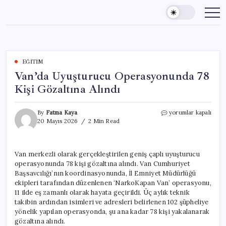
Skip
to
content
EĞITIM
Van’da Uyuşturucu Operasyonunda 78
Kişi Gözaltına Alındı
Van’da
By
Fatma Kaya
yorumlar kapalı
Uyuşturucu
20 Mayıs 2026
2 Min Read
Operasyonunda
78
Kişi
Van merkezli olarak gerçekleştirilen geniş çaplı uyuşturucu
Gözaltına
operasyonunda 78 kişi gözaltına alındı. Van Cumhuriyet
Alındı
için
Başsavcılığı’nın koordinasyonunda, İl Emniyet Müdürlüğü
ekipleri tarafından düzenlenen ‘NarkoKapan Van’ operasyonu,
11 ilde eş zamanlı olarak hayata geçirildi. Üç aylık teknik
takibin ardından isimleri ve adresleri belirlenen 102 şüpheliye
yönelik yapılan operasyonda, şu ana kadar 78 kişi yakalanarak
gözaltına alındı.