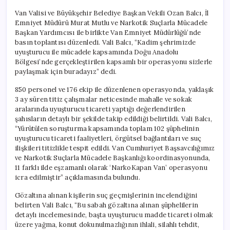
Van Valisi ve Büyükşehir Belediye Başkan Vekili Ozan Balcı, İl
Emniyet Müdürü Murat Mutlu ve Narkotik Suçlarla Mücadele
Başkan Yardımcısı ile birlikte Van Emniyet Müdürlüğü’nde
basın toplantısı düzenledi. Vali Balcı, “Kadim şehrimizde
uyuşturucu ile mücadele kapsamında Doğu Anadolu
Bölgesi’nde gerçekleştirilen kapsamlı bir operasyonu sizlerle
paylaşmak için buradayız” dedi.
850 personel ve 176 ekip ile düzenlenen operasyonda, yaklaşık
3 ay süren titiz çalışmalar neticesinde mahalle ve sokak
aralarında uyuşturucu ticareti yaptığı değerlendirilen
şahısların detaylı bir şekilde takip edildiği belirtildi. Vali Balcı,
“Yürütülen soruşturma kapsamında toplam 102 şüphelinin
uyuşturucu ticareti faaliyetleri, örgütsel bağlantıları ve suç
ilişkileri titizlikle tespit edildi. Van Cumhuriyet Başsavcılığımız
ve Narkotik Suçlarla Mücadele Başkanlığı koordinasyonunda,
11 farklı ilde eşzamanlı olarak ‘NarkoKapan Van’ operasyonu
icra edilmiştir” açıklamasında bulundu.
Gözaltına alınan kişilerin suç geçmişlerinin incelendiğini
belirten Vali Balcı, “Bu sabah gözaltına alınan şüphelilerin
detaylı incelemesinde, başta uyuşturucu madde ticareti olmak
üzere yağma, konut dokunulmazlığının ihlali, silahlı tehdit,