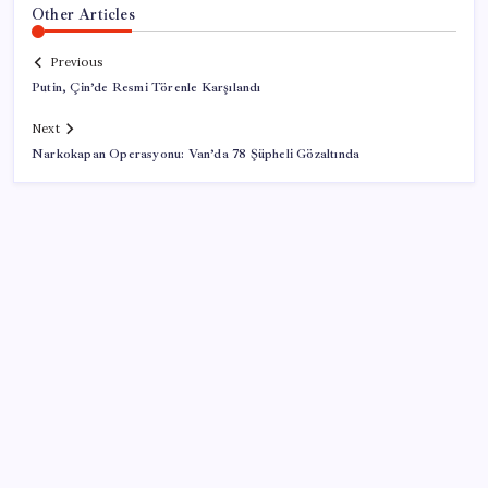
Other Articles
Previous
Putin, Çin’de Resmi Törenle Karşılandı
Next
Narkokapan Operasyonu: Van’da 78 Şüpheli Gözaltında
SON YAZILAR
Bakan Yumaklı duyurdu! 688 milyon liralık destek
ödemesi bugün hesaplarda