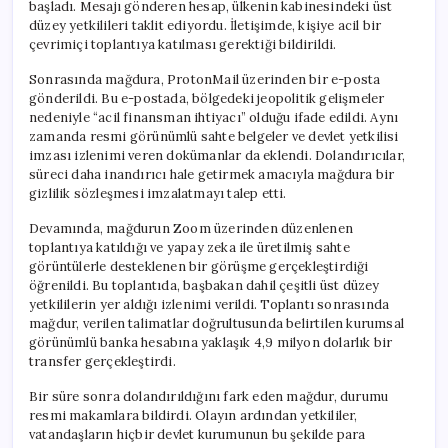
başladı. Mesajı gönderen hesap, ülkenin kabinesindeki üst
düzey yetkilileri taklit ediyordu. İletişimde, kişiye acil bir
çevrimiçi toplantıya katılması gerektiği bildirildi.
Sonrasında mağdura, ProtonMail üzerinden bir e-posta
gönderildi. Bu e-postada, bölgedeki jeopolitik gelişmeler
nedeniyle “acil finansman ihtiyacı” olduğu ifade edildi. Aynı
zamanda resmi görünümlü sahte belgeler ve devlet yetkilisi
imzası izlenimi veren dokümanlar da eklendi. Dolandırıcılar,
süreci daha inandırıcı hale getirmek amacıyla mağdura bir
gizlilik sözleşmesi imzalatmayı talep etti.
Devamında, mağdurun Zoom üzerinden düzenlenen
toplantıya katıldığı ve yapay zeka ile üretilmiş sahte
görüntülerle desteklenen bir görüşme gerçekleştirdiği
öğrenildi. Bu toplantıda, başbakan dahil çeşitli üst düzey
yetkililerin yer aldığı izlenimi verildi. Toplantı sonrasında
mağdur, verilen talimatlar doğrultusunda belirtilen kurumsal
görünümlü banka hesabına yaklaşık 4,9 milyon dolarlık bir
transfer gerçekleştirdi.
Bir süre sonra dolandırıldığını fark eden mağdur, durumu
resmi makamlara bildirdi. Olayın ardından yetkililer,
vatandaşların hiçbir devlet kurumunun bu şekilde para