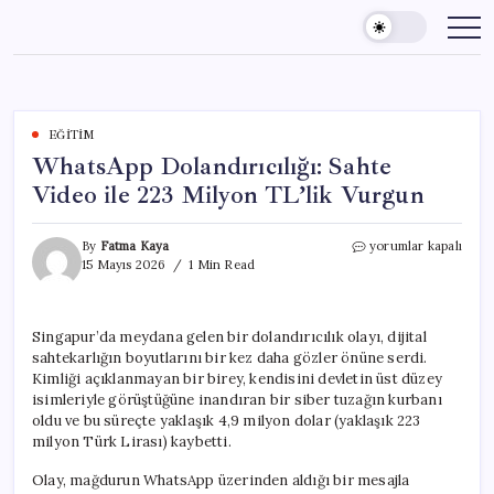
Skip
to
content
EĞITIM
WhatsApp Dolandırıcılığı: Sahte
Video ile 223 Milyon TL’lik Vurgun
WhatsApp
By
Fatma Kaya
yorumlar kapalı
Dolandırıcılığı:
15 Mayıs 2026
1 Min Read
Sahte
Video
ile
Singapur’da meydana gelen bir dolandırıcılık olayı, dijital
223
sahtekarlığın boyutlarını bir kez daha gözler önüne serdi.
Milyon
TL’lik
Kimliği açıklanmayan bir birey, kendisini devletin üst düzey
Vurgun
isimleriyle görüştüğüne inandıran bir siber tuzağın kurbanı
için
oldu ve bu süreçte yaklaşık 4,9 milyon dolar (yaklaşık 223
milyon Türk Lirası) kaybetti.
Olay, mağdurun WhatsApp üzerinden aldığı bir mesajla