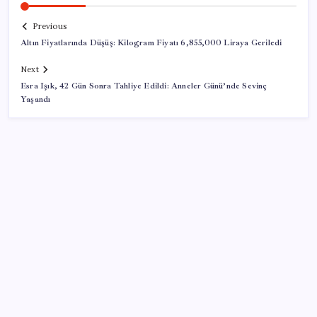
Previous
Altın Fiyatlarında Düşüş: Kilogram Fiyatı 6,855,000 Liraya Geriledi
Next
Esra Işık, 42 Gün Sonra Tahliye Edildi: Anneler Günü’nde Sevinç
Yaşandı
SON YAZILAR
Bakan Yumaklı duyurdu! 688 milyon liralık destek
ödemesi bugün hesaplarda