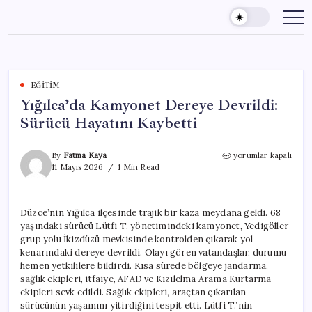
Skip
to
content
EĞITIM
Yığılca’da Kamyonet Dereye Devrildi:
Sürücü Hayatını Kaybetti
Yığılca’da
By
Fatma Kaya
yorumlar kapalı
Kamyonet
11 Mayıs 2026
1 Min Read
Dereye
Devrildi:
Sürücü
Düzce’nin Yığılca ilçesinde trajik bir kaza meydana geldi. 68
Hayatını
yaşındaki sürücü Lütfi T. yönetimindeki kamyonet, Yedigöller
Kaybetti
için
grup yolu İkizdüzü mevkisinde kontrolden çıkarak yol
kenarındaki dereye devrildi. Olayı gören vatandaşlar, durumu
hemen yetkililere bildirdi. Kısa sürede bölgeye jandarma,
sağlık ekipleri, itfaiye, AFAD ve Kızılelma Arama Kurtarma
ekipleri sevk edildi. Sağlık ekipleri, araçtan çıkarılan
sürücünün yaşamını yitirdiğini tespit etti. Lütfi T.’nin