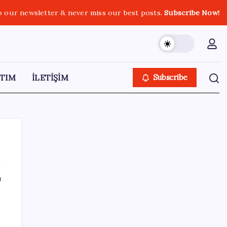
o our newsletter & never miss our best posts.
Subscribe Now!
TIM
İLETİŞİM
Subscribe
ı
SON YAZILAR
Çorbaya eklenen o baharat damarları
temizliyor! Uzmanlardan kolesterol