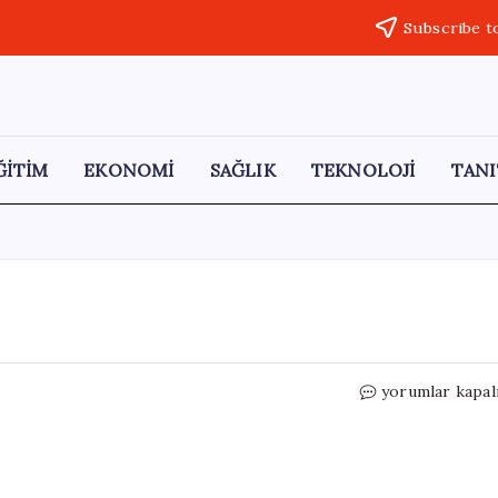
Subscribe t
ĞİTİM
EKONOMİ
SAĞLIK
TEKNOLOJİ
TANI
Afganistan’a
yorumlar kapal
Dönüşler
Artıyor
için