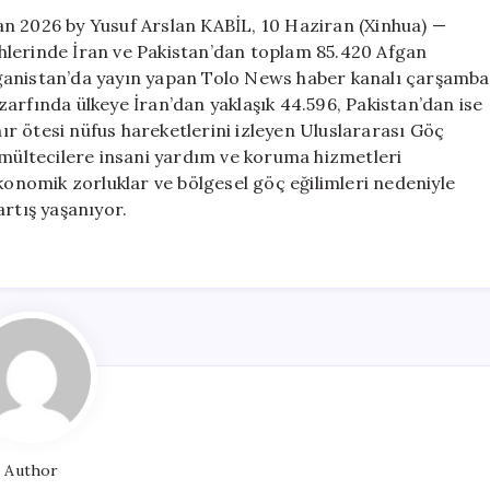
n 2026 by Yusuf Arslan KABİL, 10 Haziran (Xinhua) —
hlerinde İran ve Pakistan’dan toplam 85.420 Afgan
ganistan’da yayın yapan Tolo News haber kanalı çarşamba
arfında ülkeye İran’dan yaklaşık 44.596, Pakistan’dan ise
nır ötesi nüfus hareketlerini izleyen Uluslararası Göç
ültecilere insani yardım ve koruma hizmetleri
ekonomik zorluklar ve bölgesel göç eğilimleri nedeniyle
artış yaşanıyor.
Author