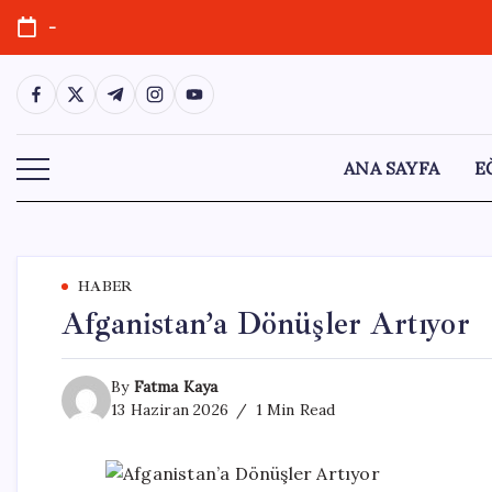
Skip
-
to
content
https://www.facebook.com/
https://twitter.com/
https://t.me/
https://www.instagram.com/
https://youtube.com/
ANA SAYFA
E
HABER
Afganistan’a Dönüşler Artıyor
By
Fatma Kaya
13 Haziran 2026
1 Min Read