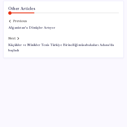
Other Articles
Previous
Afganistan’a Dönüşler Artıyor
Next
Küçükler ve Minikler Tenis Türkiye Birinciliği müsabakaları Adana’da
başladı
SON YAZILAR
Çorbaya eklenen o baharat damarları temizliyor!