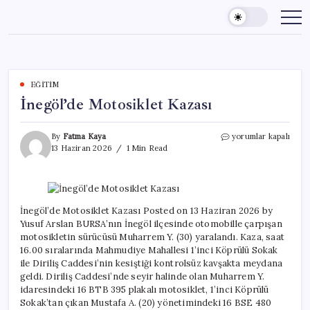
Skip
to
content
EĞITIM
İnegöl’de Motosiklet Kazası
İnegöl’de
By
Fatma Kaya
yorumlar kapalı
Motosiklet
13 Haziran 2026
1 Min Read
Kazası
için
İnegöl’de Motosiklet Kazası Posted on 13 Haziran 2026 by
Yusuf Arslan BURSA’nın İnegöl ilçesinde otomobille çarpışan
motosikletin sürücüsü Muharrem Y. (30) yaralandı. Kaza, saat
16.00 sıralarında Mahmudiye Mahallesi 1’inci Köprülü Sokak
ile Diriliş Caddesi’nin kesiştiği kontrolsüz kavşakta meydana
geldi. Diriliş Caddesi’nde seyir halinde olan Muharrem Y.
idaresindeki 16 BTB 395 plakalı motosiklet, 1’inci Köprülü
Sokak’tan çıkan Mustafa A. (20) yönetimindeki 16 BSE 480