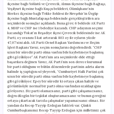
ilçesine bağlı Yolüstü ve Çevrecik, Almus ilçesine bağlı Bağtaşı,
Yeşilyurt ilçesine bağlı Kuşçu beldeleri, Gümüşhane’nin
Merkez ilçesine bağlı Tekke Beldesi ile Nevşehir’in Ürgüp
ilçesine bağlı Mustafapaşa beldesinde gerçekleştirilen ara
seçimlerde sonuçlar açıklandı. Buna göre; 6 beldede AK Parti
4, MHP ve CHP ise 1 belediye kazandı. CHP adayının seçimi
kazandığı Tokat’ın Reşadiye ilçesi Çevrecik beldesinde ise AK
Parti, oy oranını 5 kat artırarak 803 oy ile oyların yüzde
47,07’sini aldı. AK Parti Genel Başkan Yardımcısı ve Seçim
İşleri Başkanı Yavuz, seçim sonuçlarını değerlendirdi. “CHP
uzun bir süredir parti olma vasfını bile kaybetmeye başlamış
gibi gözüküyor” AK Parti’nin ara seçimlerde elde ettiği
başarılara değinen Yavuz, AK Parti’nin son derece kurumsal
bir parti olduğunu ve bütün dönemlerde partinin adeta alarm
halinde iş yaptığını söyleyerek, “Cumhuriyet Halk Partisi çok
uzun bir süredir parti olma vasfını bile kaybetmeye başlamış
gibi gözüküyor. Epey bir süredir ki ortaya çıkan haliyle ve
görüntüsüyle normal bir parti olma vasfından uzaklaştığını
görüyoruz. Siz parti olamazsanız, parti gibi çalışamazsanız,
doğru düzgün bir teşkilat oluşturamazsanız ve bunun gereğini
ortaya çıkartacak tarzda çalışmalar yapamazsanız olmaz. Bir
yandan da Recep Tayyip Erdoğan faktörü var. Çünkü
Cumhurbaşkanımız Recep Tayyip Erdoğan için milletimiz çok