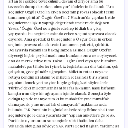
artan bir şekilde teveccühünü devam ettiriyor ama bu
teveccüh durup dururken olmuyor” ifadelerini kullandı. “Ara
seçimler Özgür Özel’in erken seçimin provası olacak tezini
tamamen çürüttü” Özgür Özel’in 7 Haziran’da yapılan belde
seçimlerine ilişkin yaptığı değerlendirmelere de değinen
Yavuz, “Özgür Özel son günlerde hep iddialı bir çıkış
yapıyordu, bu seçimler aslında erken seçimin provası olacak
diyordu. Ama gördük ki bu seçimler o Özgür Özel’in erken
seçimin provası olacak tezini tamamen yok etti, çürüttü.
Dolayısıyla rakamlara baktığımızda aslında Özgür Özel’in
diyeceği hiçbir şey kalmadı ama bundan sonra ne söyleyecek
onu da merak ediyorum. Fakat Özgür Özel veya işte birtakım
muhalefet parti liderleri yine biz teşkilatımızı diri tutalım, çok
çalışalım, gece gündüz uğraşalım. Milletin rotası neyse o
rotaya kendimizi alalım ve milletin rotasında bir siyaset
yapalım demek yerine yine böyle gelişigüzel söylemlerle
Türkiye’deki milletimizin hani bir fazla kişinin nasıl kafasını
karıştırırım diye bir uğraşının içinde olacak. Sonuçta öyle
olduğu için de inanıyorum ki bu muhalefet yine muvaffak
olamayacak, yine muvaffak olamayacak” açıklamasında
bulundu. “AK Parti’nin bugünkü anketlerde görünen hali son
seçimlere göre daha yukarıdadır” Yapılan anketlere göre AK
Parti’nin oy oranının son seçimlerdeki halinden daha
yukarıda olduğunu söyleyen AK Parti Genel Başkan Yardımcısı