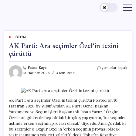
Skip
to
content
EĞITIM
AK Parti: Ara seçimler Özel’in tezini
çürüttü
AK
By
Fatma Kaya
yorumlar kapalı
Parti:
10 Haziran 2026
3 Min Read
Ara
seçimler
Özel’in
tezini
çürüttü
AK Parti: Ara seçimler Özel’in tezini çürüttü Posted on 10
için
Haziran 2026 by Yusuf Arslan AK Parti Genel Başkan
Yardımcısı ve Seçim İşleri Başkanı Ali İhsan Yavuz, “Özgür
Özel son günlerde hep iddialı bir çıkış yapıyordu, ‘bu seçimler
aslında erken seçimin provası olacak’ diyordu. Ama gördük ki
bu seçimler o Özgür Özel’in ‘erken seçimin provası olacak’
tezini tamamen yok etti, çürüttü” dedi. Tokat’ın Reşadiye