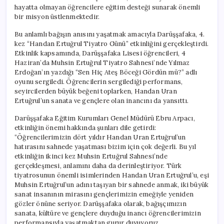
hayatta olmayan öğrencilere eğitim desteği sunarak önemli
bir misyon üstlenmektedir.
Bu anlamlı bağışın anısını yaşatmak amacıyla Darüşşafaka, 4.
kez “Handan Ertuğrul Tiyatro Günü” etkinliğini gerçekleştirdi.
Etkinlik kapsamında, Darüşşafaka Lisesi öğrencileri, 4
Haziran’da Muhsin Ertuğrul Tiyatro Sahnesi’nde Yılmaz
Erdoğan’ın yazdığı “Sen Hiç Ateş Böceği Gördün mü?” adlı
oyunu sergiledi. Öğrencilerin sergilediği performans,
seyircilerden büyük beğeni toplarken, Handan Uran
Ertuğrul’un sanata ve gençlere olan inancını da yansıttı.
Darüşşafaka Eğitim Kurumları Genel Müdürü Ebru Arpacı,
etkinliğin önemi hakkında şunları dile getirdi:
“Öğrencilerimizin dört yıldır Handan Uran Ertuğrul’un
hatırasını sahnede yaşatması bizim için çok değerli. Bu yıl
etkinliğin ikinci kez Muhsin Ertuğrul Sahnesi’nde
gerçekleşmesi, anlamını daha da derinleştiriyor. Türk
tiyatrosunun önemli isimlerinden Handan Uran Ertuğrul’u, eşi
Muhsin Ertuğrul’un adını taşıyan bir sahnede anmak, iki büyük
sanat insanının mirasını gençlerimizin emeğiyle yeniden
gözler önüne seriyor. Darüşşafaka olarak, bağışçımızın
sanata, kültüre ve gençlere duyduğu inancı öğrencilerimizin
performansıyla yaşatmaktan gurur duyuyoruz.