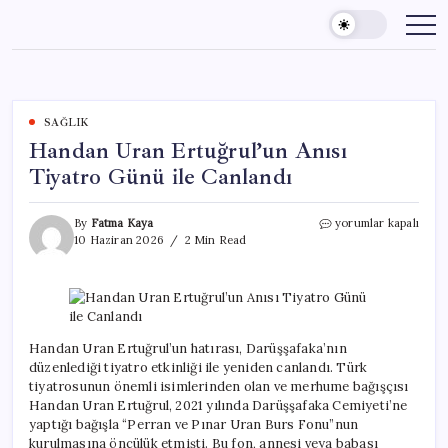
Skip
to
content
SAĞLIK
Handan Uran Ertuğrul’un Anısı
Tiyatro Günü ile Canlandı
Handan
By
Fatma Kaya
yorumlar kapalı
Uran
10 Haziran 2026
2 Min Read
Ertuğrul’un
Anısı
Tiyatro
Günü
ile
Canlandı
Handan Uran Ertuğrul’un hatırası, Darüşşafaka’nın
için
düzenlediği tiyatro etkinliği ile yeniden canlandı. Türk
tiyatrosunun önemli isimlerinden olan ve merhume bağışçısı
Handan Uran Ertuğrul, 2021 yılında Darüşşafaka Cemiyeti’ne
yaptığı bağışla “Perran ve Pınar Uran Burs Fonu”nun
kurulmasına öncülük etmişti. Bu fon, annesi veya babası