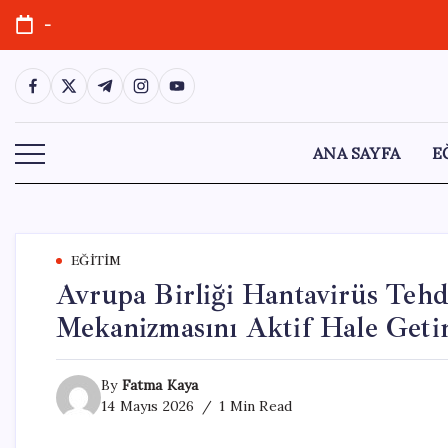
Skip
-
to
content
https://www.facebook.com/
https://twitter.com/
https://t.me/
https://www.instagram.com/
https://youtube.com/
ANA SAYFA
E
EĞITIM
Avrupa Birliği Hantavirüs Tehd
Mekanizmasını Aktif Hale Geti
By
Fatma Kaya
14 Mayıs 2026
1 Min Read