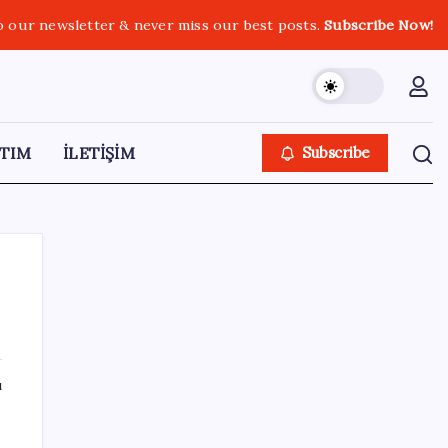
o our newsletter & never miss our best posts.
Subscribe Now!
TIM
İLETİŞİM
Subscribe
SON YAZILAR
ı
Bakan Yumaklı duyurdu! 688 milyon liralık
destek ödemesi bugün hesaplarda