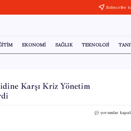
Subscribe t
ĞİTİM
EKONOMİ
SAĞLIK
TEKNOLOJİ
TANI
idine Karşı Kriz Yönetim
rdi
Avrupa
yorumlar kapal
Birliği
Hantavirüs
Tehdidine