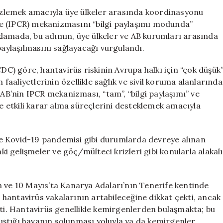
Karşı
ı izlemek amacıyla üye ülkeler arasında koordinasyonu
Kriz
e (IPCR) mekanizmasını “bilgi paylaşımı modunda”
Yönetim
lamada, bu adımın, üye ülkeler ve AB kurumları arasında
Mekanizmasını
e paylaşılmasını sağlayacağı vurgulandı.
Aktif
Hale
) göre, hantavirüs riskinin Avrupa halkı için “çok düşük
Getirdi
 faaliyetlerinin özellikle sağlık ve sivil koruma alanlarında
için
 AB’nin IPCR mekanizması, “tam”, “bilgi paylaşımı” ve
ve etkili karar alma süreçlerini desteklemek amacıyla
e Kovid-19 pandemisi gibi durumlarda devreye alınan
 gelişmeler ve göç/mülteci krizleri gibi konularla alakalı
n ve 10 Mayıs’ta Kanarya Adaları’nın Tenerife kentinde
hantavirüs vakalarının artabileceğine dikkat çekti, ancak
tti. Hantavirüs genellikle kemirgenlerden bulaşmakta; bu
arıştığı havanın solunması yoluyla ya da kemirgenler