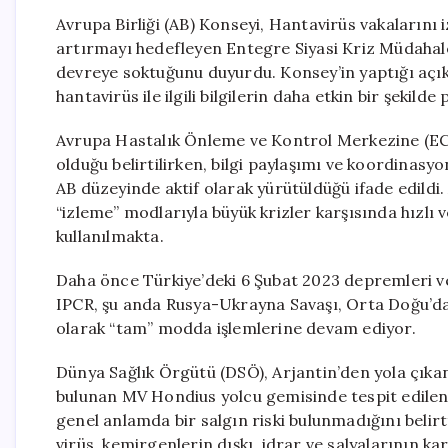
Avrupa Birliği (AB) Konseyi, Hantavirüs vakaların
artırmayı hedefleyen Entegre Siyasi Kriz Müdahal
devreye soktuğunu duyurdu. Konsey’in yaptığı açık
hantavirüs ile ilgili bilgilerin daha etkin bir şekild
Avrupa Hastalık Önleme ve Kontrol Merkezine (ECDC
olduğu belirtilirken, bilgi paylaşımı ve koordinasyon
AB düzeyinde aktif olarak yürütüldüğü ifade edildi.
“izleme” modlarıyla büyük krizler karşısında hızlı 
kullanılmakta.
Daha önce Türkiye’deki 6 Şubat 2023 depremleri v
IPCR, şu anda Rusya-Ukrayna Savaşı, Orta Doğu’daki
olarak “tam” modda işlemlerine devam ediyor.
Dünya Sağlık Örgütü (DSÖ), Arjantin’den yola çıka
bulunan MV Hondius yolcu gemisinde tespit edilen 
genel anlamda bir salgın riski bulunmadığını belir
virüs, kemirgenlerin dışkı, idrar ve salyalarının k