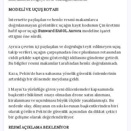
MODELİ VE UÇUŞ ROTASI
İnternette paylaşılan ve henüz resmi makamlarca
doğrulanmayan görüntüler, uçağın kayıt kodunun Çin üretimi
hafif spor uçağı
Sunward SA60L Aurora
modeline işaret
ettiğini öne sürdü.
Ayrıca çevrim içi paylaşılan ve doğruluğu teyit edilmeyen uçuş
takip verileri, uçağın çarpışmadan önce planlanan rotasından
ciddi şekilde saptığını gösterdiği iddiasını gündeme getirdi.
Bu bilgiler resmi makamlar tarafından henüz doğrulanmadı.
Kaza, Pekin’de hava sahasına yönelik güvenlik önlemlerinin
artırıldığı bir dönemde meydana geldi.
1 Mayıs’ta yürürlüğe giren yeni düzenlemeler kapsamında
başkentte hükümet onayı olmadan drone satın alınması,
kiralanması ve uçurulması büyük ölçüde yasaklanmıştı. Bu
nedenle olay, dünyanın en sıkı korunan başkentlerinden biri
olarak görülen Pekin’de güvenlik açısından da dikkat çekici
bir gelişme olarak değerlendiriliyor.
RESMİ AÇIKLAMA BEKLENİYOR