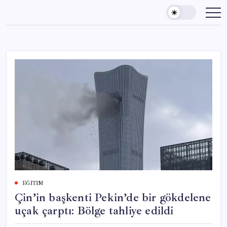
Skip
to
content
EĞITIM
Çin’in başkenti Pekin’de bir gökdelene
uçak çarptı: Bölge tahliye edildi