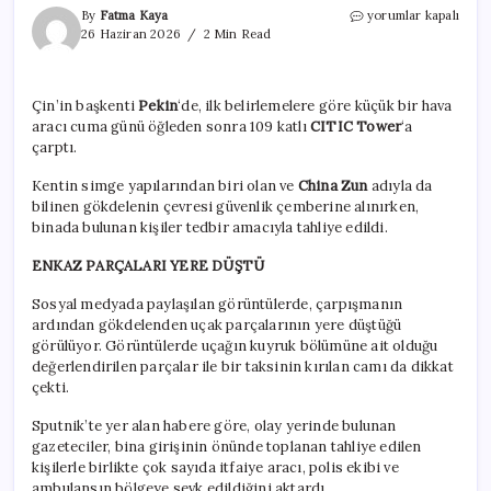
Çin’in
By
Fatma Kaya
yorumlar kapalı
başkenti
26 Haziran 2026
2 Min Read
Pekin’de
bir
gökdelene
Çin’in başkenti
Pekin
‘de, ilk belirlemelere göre küçük bir hava
uçak
aracı cuma günü öğleden sonra 109 katlı
CITIC Tower
‘a
çarptı:
Bölge
çarptı.
tahliye
edildi
Kentin simge yapılarından biri olan ve
China Zun
adıyla da
için
bilinen gökdelenin çevresi güvenlik çemberine alınırken,
binada bulunan kişiler tedbir amacıyla tahliye edildi.
ENKAZ PARÇALARI YERE DÜŞTÜ
Sosyal medyada paylaşılan görüntülerde, çarpışmanın
ardından gökdelenden uçak parçalarının yere düştüğü
görülüyor. Görüntülerde uçağın kuyruk bölümüne ait olduğu
değerlendirilen parçalar ile bir taksinin kırılan camı da dikkat
çekti.
Sputnik’te yer alan habere göre, olay yerinde bulunan
gazeteciler, bina girişinin önünde toplanan tahliye edilen
kişilerle birlikte çok sayıda itfaiye aracı, polis ekibi ve
ambulansın bölgeye sevk edildiğini aktardı.