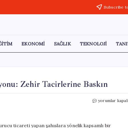
Subscribe t
ĞİTİM
EKONOMİ
SAĞLIK
TEKNOLOJİ
TANI
onu: Zehir Tacirlerine Baskın
İstanbul’da
yorumlar kapal
Uyuşturucu
Operasyonu:
Zehir
Tacirlerine
urucu ticareti yapan şahıslara yönelik kapsamlı bir