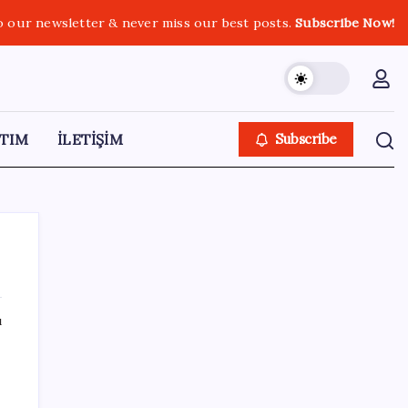
o our newsletter & never miss our best posts.
Subscribe Now!
TIM
İLETİŞİM
Subscribe
ı
SON YAZILAR
Bakan Yumaklı duyurdu! 688 milyon liralık
destek ödemesi bugün hesaplarda