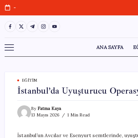
Skip
-
to
content
https://www.facebook.com/
https://twitter.com/
https://t.me/
https://www.instagram.com/
https://youtube.com/
ANA SAYFA
E
EĞITIM
İstanbul’da Uyuşturucu Operasy
By
Fatma Kaya
13 Mayıs 2026
1 Min Read
İstanbul’un Avcılar ve Esenyurt semtlerinde, uyuşt