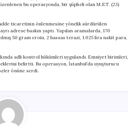
Baskın
üzenlenen bu operasyonda, bir şüpheli olan M.E.T. (23)
için
adde ticaretinin önlenmesine yönelik sürdürülen
ki ayrı adrese baskın yaptı. Yapılan aramalarda, 170
ış 50 gram eroin, 2 hassas terazi, 1.025 lira nakit para,
kkında adli kontrol hükümleri uygulandı. Emniyet birimleri
klerini belirtti. Bu operasyon, İstanbul’da uyuşturucu
özler önüne serdi.