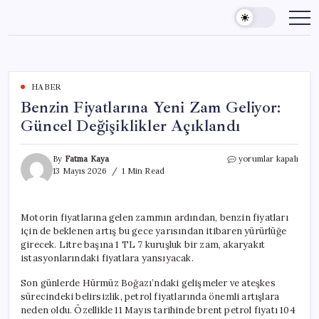
Skip
to
content
HABER
Benzin Fiyatlarına Yeni Zam Geliyor:
Güncel Değişiklikler Açıklandı
Benzin
By
Fatma Kaya
yorumlar kapalı
Fiyatlarına
13 Mayıs 2026
1 Min Read
Yeni
Zam
Geliyor:
Motorin fiyatlarına gelen zammın ardından, benzin fiyatları
Güncel
için de beklenen artış bu gece yarısından itibaren yürürlüğe
Değişiklikler
Açıklandı
girecek. Litre başına 1 TL 7 kuruşluk bir zam, akaryakıt
için
istasyonlarındaki fiyatlara yansıyacak.
Son günlerde Hürmüz Boğazı’ndaki gelişmeler ve ateşkes
sürecindeki belirsizlik, petrol fiyatlarında önemli artışlara
neden oldu. Özellikle 11 Mayıs tarihinde brent petrol fiyatı 104