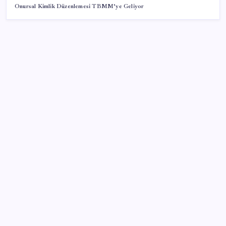
Onursal Kimlik Düzenlemesi TBMM’ye Geliyor
SON YAZILAR
Çorbaya eklenen o baharat damarları temizliyor!
Uzmanlardan kolesterol düşüren gizli formül
Rusya’da yeni otomobil satışları yüzde 10 arttı
ABD’deki 30 yıllık güvenlik açığı DNA dosyalarını
açığa çıkartmış olabilir
Tekirdağ’da ‘orman yangınları’ önlemi: Balya
bağlanması ve açık alanda ateş yakılması yasaklandı