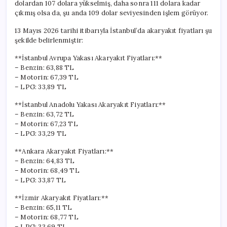
dolardan 107 dolara yükselmiş, daha sonra 111 dolara kadar
çıkmış olsa da, şu anda 109 dolar seviyesinden işlem görüyor.
13 Mayıs 2026 tarihi itibarıyla İstanbul’da akaryakıt fiyatları şu
şekilde belirlenmiştir:
**İstanbul Avrupa Yakası Akaryakıt Fiyatları:**
– Benzin: 63,88 TL
– Motorin: 67,39 TL
– LPG: 33,89 TL
**İstanbul Anadolu Yakası Akaryakıt Fiyatları:**
– Benzin: 63,72 TL
– Motorin: 67,23 TL
– LPG: 33,29 TL
**Ankara Akaryakıt Fiyatları:**
– Benzin: 64,83 TL
– Motorin: 68,49 TL
– LPG: 33,87 TL
**İzmir Akaryakıt Fiyatları:**
– Benzin: 65,11 TL
– Motorin: 68,77 TL
– LPG: 33,69 TL