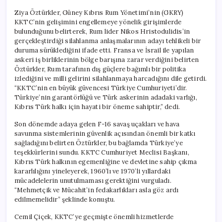
Ziya Öztürkler, Güney Kıbrıs Rum Yönetimi’nin (GKRY)
KKTC’nin gelişimini engellemeye yönelik girişimlerde
bulunduğunu belirterek, Rum lider Nikos Hristodulidis’in
gerçekleştirdiği silahlanma anlaşmalarının adayı tehlikeli bir
duruma sürüklediğini ifade etti. Fransa ve İsrail ile yapılan
askeri iş birliklerinin bölge barışına zarar verdiğini belirten
Öztürkler, Rum tarafının dış güçlere bağımlı bir politika
izlediğini ve milli gelirini silahlanmaya harcadığını dile getirdi.
“KKTC’nin en büyük güvencesi Türkiye Cumhuriyeti’dir.
Türkiye’nin garantörlüğü ve Türk askerinin adadaki varlığı,
Kıbrıs Türk halkı için hayati bir öneme sahiptir,” dedi.
Son dönemde adaya gelen F-16 savaş uçakları ve hava
savunma sistemlerinin güvenlik açısından önemli bir katkı
sağladığını belirten Öztürkler, bu bağlamda Türkiye’ye
teşekkürlerini sundu. KKTC Cumhuriyet Meclisi Başkanı,
Kıbrıs Türk halkının egemenliğine ve devletine sahip çıkma
kararlılığını yineleyerek, 1960’lı ve 1970’li yıllardaki
mücadelelerin unutulmaması gerektiğini vurguladı.
“Mehmetçik ve Mücahit’in fedakarlıkları asla göz ardı
edilmemelidir” şeklinde konuştu.
Cemil Çiçek, KKTC’ye geçmişte önemli hizmetlerde