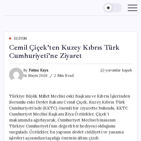
Skip
to
content
EĞITIM
Cemil Çiçek’ten Kuzey Kıbrıs Türk
Cumhuriyeti’ne Ziyaret
Cemil
By
Fatma Kaya
yorumlar kapalı
Çiçek’ten
14 Mayıs 2026
2 Min Read
Kuzey
Kıbrıs
Türk
Türkiye Büyük Millet Meclisi eski Başkanı ve Kıbrıs İşlerinden
Cumhuriyeti’ne
Sorumlu eski Devlet Bakanı Cemil Çiçek, Kuzey Kıbrıs Türk
Ziyaret
için
Cumhuriyeti’nde (KKTC) önemli bir ziyarette bulundu. KKTC
Cumhuriyet Meclisi Başkanı Ziya Öztürkler, Çiçek’i
makamında ağırlayarak, Cumhuriyet Meclisi binasının
Türkiye Cumhuriyeti’nin değerli bir hediyesi olduğunu
vurguladı. Öztürkler, bu yapının devlet ciddiyeti ve yasama
işlevleri açısından taşıdığı önemin altını çizdi.