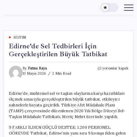
Skip
to
content
EĞITIM
Edirne’de Sel Tedbirleri İçin
Gerçekleştirilen Büyük Tatbikat
Edirne’de
By
Fatma Kaya
yorumlar kapalı
Sel
13 Mayıs 2026
2 Min Read
Tedbirleri
İçin
Gerçekleştirilen
Edirne’de, muhtemel sel ve taşkın olaylarına karşı hazırlıkları
Büyük
ölçmek amacıyla gerçekleştirilen büyük tatbikat, etkileyici
Tatbikat
için
sahnelerle hayata geçirildi. Türkiye Afet Müdahale Planı
(TAMP) çerçevesinde düzenlenen 2026 Yılı Bölge Düzeyi Sel-
Taşkın Müdahale Tatbikatı, Meriç Nehri üzerinde yapıldı.
9 FARKLI İLDEN GÜÇLÜ DESTEK: 1.200 PERSONEL
GÖREVDE Tatbikat, Edirne’nin yanı sıra 9 komşu ilden gelen