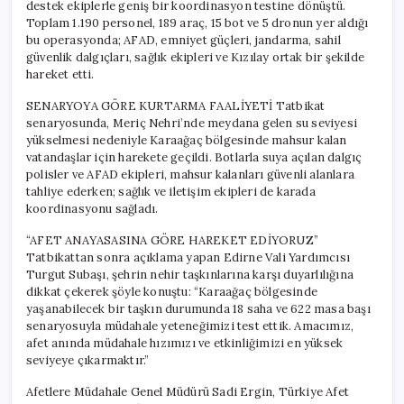
destek ekiplerle geniş bir koordinasyon testine dönüştü.
Toplam 1.190 personel, 189 araç, 15 bot ve 5 dronun yer aldığı
bu operasyonda; AFAD, emniyet güçleri, jandarma, sahil
güvenlik dalgıçları, sağlık ekipleri ve Kızılay ortak bir şekilde
hareket etti.
SENARYOYA GÖRE KURTARMA FAALİYETİ Tatbikat
senaryosunda, Meriç Nehri’nde meydana gelen su seviyesi
yükselmesi nedeniyle Karaağaç bölgesinde mahsur kalan
vatandaşlar için harekete geçildi. Botlarla suya açılan dalgıç
polisler ve AFAD ekipleri, mahsur kalanları güvenli alanlara
tahliye ederken; sağlık ve iletişim ekipleri de karada
koordinasyonu sağladı.
“AFET ANAYASASINA GÖRE HAREKET EDİYORUZ”
Tatbikattan sonra açıklama yapan Edirne Vali Yardımcısı
Turgut Subaşı, şehrin nehir taşkınlarına karşı duyarlılığına
dikkat çekerek şöyle konuştu: “Karaağaç bölgesinde
yaşanabilecek bir taşkın durumunda 18 saha ve 622 masa başı
senaryosuyla müdahale yeteneğimizi test ettik. Amacımız,
afet anında müdahale hızımızı ve etkinliğimizi en yüksek
seviyeye çıkarmaktır.”
Afetlere Müdahale Genel Müdürü Sadi Ergin, Türkiye Afet