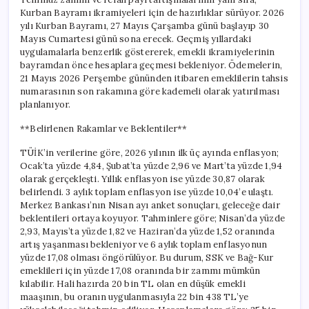
Kurban Bayramı ikramiyeleri için de hazırlıklar sürüyor. 2026
yılı Kurban Bayramı, 27 Mayıs Çarşamba günü başlayıp 30
Mayıs Cumartesi günü sona erecek. Geçmiş yıllardaki
uygulamalarla benzerlik göstererek, emekli ikramiyelerinin
bayramdan önce hesaplara geçmesi bekleniyor. Ödemelerin,
21 Mayıs 2026 Perşembe gününden itibaren emeklilerin tahsis
numarasının son rakamına göre kademeli olarak yatırılması
planlanıyor.
**Belirlenen Rakamlar ve Beklentiler**
TÜİK’in verilerine göre, 2026 yılının ilk üç ayında enflasyon;
Ocak’ta yüzde 4,84, Şubat’ta yüzde 2,96 ve Mart’ta yüzde 1,94
olarak gerçekleşti. Yıllık enflasyon ise yüzde 30,87 olarak
belirlendi. 3 aylık toplam enflasyon ise yüzde 10,04’e ulaştı.
Merkez Bankası’nın Nisan ayı anket sonuçları, geleceğe dair
beklentileri ortaya koyuyor. Tahminlere göre; Nisan’da yüzde
2,93, Mayıs’ta yüzde 1,82 ve Haziran’da yüzde 1,52 oranında
artış yaşanması bekleniyor ve 6 aylık toplam enflasyonun
yüzde 17,08 olması öngörülüyor. Bu durum, SSK ve Bağ-Kur
emeklileri için yüzde 17,08 oranında bir zammı mümkün
kılabilir. Hali hazırda 20 bin TL olan en düşük emekli
maaşının, bu oranın uygulanmasıyla 22 bin 438 TL’ye