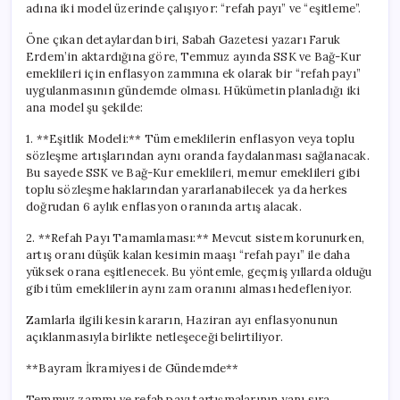
adına iki model üzerinde çalışıyor: “refah payı” ve “eşitleme”.
Öne çıkan detaylardan biri, Sabah Gazetesi yazarı Faruk
Erdem’in aktardığına göre, Temmuz ayında SSK ve Bağ-Kur
emeklileri için enflasyon zammına ek olarak bir “refah payı”
uygulanmasının gündemde olması. Hükümetin planladığı iki
ana model şu şekilde:
1. **Eşitlik Modeli:** Tüm emeklilerin enflasyon veya toplu
sözleşme artışlarından aynı oranda faydalanması sağlanacak.
Bu sayede SSK ve Bağ-Kur emeklileri, memur emeklileri gibi
toplu sözleşme haklarından yararlanabilecek ya da herkes
doğrudan 6 aylık enflasyon oranında artış alacak.
2. **Refah Payı Tamamlaması:** Mevcut sistem korunurken,
artış oranı düşük kalan kesimin maaşı “refah payı” ile daha
yüksek orana eşitlenecek. Bu yöntemle, geçmiş yıllarda olduğu
gibi tüm emeklilerin aynı zam oranını alması hedefleniyor.
Zamlarla ilgili kesin kararın, Haziran ayı enflasyonunun
açıklanmasıyla birlikte netleşeceği belirtiliyor.
**Bayram İkramiyesi de Gündemde**
Temmuz zammı ve refah payı tartışmalarının yanı sıra,