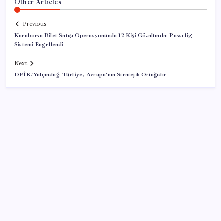
Other Articles
Previous
Karaborsa Bilet Satışı Operasyonunda 12 Kişi Gözaltında: Passolig
Sistemi Engellendi
Next
DEİK/Yalçındağ: Türkiye, Avrupa’nın Stratejik Ortağıdır
SON YAZILAR
BofA: Yatırımcı iyimserliği beş yılın en yüksek
seviyesinde