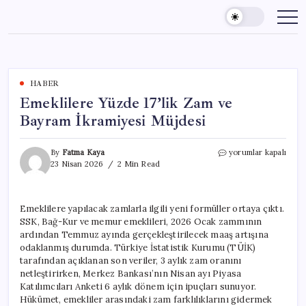
Skip
to
content
HABER
Emeklilere Yüzde 17’lik Zam ve
Bayram İkramiyesi Müjdesi
Emeklilere
By
Fatma Kaya
yorumlar kapalı
Yüzde
23 Nisan 2026
2 Min Read
17’lik
Zam
ve
Emeklilere yapılacak zamlarla ilgili yeni formüller ortaya çıktı.
Bayram
SSK, Bağ-Kur ve memur emeklileri, 2026 Ocak zammının
İkramiyesi
Müjdesi
ardından Temmuz ayında gerçekleştirilecek maaş artışına
için
odaklanmış durumda. Türkiye İstatistik Kurumu (TÜİK)
tarafından açıklanan son veriler, 3 aylık zam oranını
netleştirirken, Merkez Bankası’nın Nisan ayı Piyasa
Katılımcıları Anketi 6 aylık dönem için ipuçları sunuyor.
Hükümet, emekliler arasındaki zam farklılıklarını gidermek